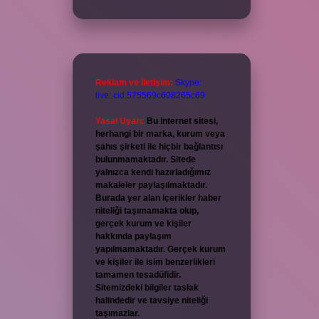
Reklam ve İletişim:
Skype:
live:.cid.575569c608265c69
Yasal Uyarı:
Bu internet sitesi,
herhangi bir marka, kurum veya
şahıs şirketi ile hiçbir bağlantısı
bulunmamaktadır. Sitede
yalnızca kendi hazırladığımız
makaleler paylaşılmaktadır.
Burada yer alan içerikler haber
niteliği taşımamakta olup,
gerçek kurum ve kişiler
hakkında paylaşım
yapılmamaktadır. Gerçek kurum
ve kişiler ile isim benzerlikleri
tamamen tesadüfidir.
Sitemizdeki bilgiler taslak
halindedir ve tavsiye niteliği
taşımazlar.