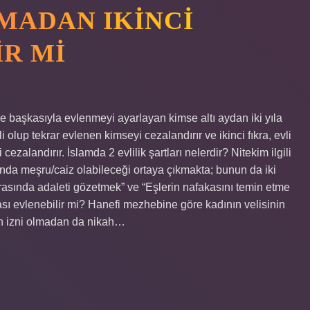
LMADAN IKINCI
IR MI
alde başkasıyla evlenmeyi ayarlayan kimse altı aydan iki yıla
vli olup tekrar evlenen kimseyi cezalandırır ve ikinci fıkra, evli
zalandırır. İslamda 2 evlilik şartları nelerdir? Nitekim ilgili
unda meşru/caiz olabileceği ortaya çıkmakta; bunun da iki
arasında adaleti gözetmek” ve “Eşlerin nafakasını temin etme
sı evlenebilir mi? Hanefi mezhebine göre kadının velisinin
nin izni olmadan da nikah…