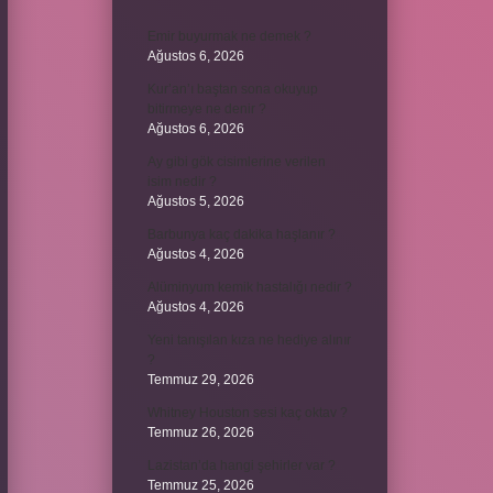
Emir buyurmak ne demek ?
Ağustos 6, 2026
Kur’an’ı baştan sona okuyup
bitirmeye ne denir ?
Ağustos 6, 2026
Ay gibi gök cisimlerine verilen
isim nedir ?
Ağustos 5, 2026
Barbunya kaç dakika haşlanır ?
Ağustos 4, 2026
Alüminyum kemik hastalığı nedir ?
Ağustos 4, 2026
Yeni tanışılan kıza ne hediye alınır
?
Temmuz 29, 2026
Whitney Houston sesi kaç oktav ?
Temmuz 26, 2026
Lazistan’da hangi şehirler var ?
Temmuz 25, 2026