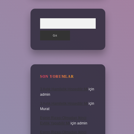
Arama
SON YORUMLAR
3 Aylık Hamilelik Hissedilir Mi
için
admin
3 Aylık Hamilelik Hissedilir Mi
için
Murat
Eşinin Rızası Olmadan Ikinci
Evlilik Yapabilir Mi
için
admin
Eşinin Rızası Olmadan Ikinci