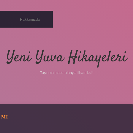
Hakkımızda
Yeni Yuva Hikayeleri
Taşınma maceralarıyla ilham bul!
 MI