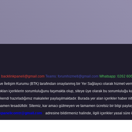
:
backlinkpaneli@gmail.com
Teams:
forumhizmeti@gmail.com
Whatsapp: 0262 606
ve İletişim Kurumu (BTK) tarafından onaylanmış bir Yer Sağlayıcı olarak hizmet verm
rı içeriklerin sorumluluğunu taşımakta olup, siteye üye olarak bu sorumluluğu kabul
a kendi hazırladığımız makaleler paylaşılmaktadır. Burada yer alan içerikler haber 
tamamen tesadüfidir. Sitemiz, kar amacı gütmeyen ve tamamen ücretsiz bir bilgi pay
nkpanelicomtr@gmail.com
adresine bildirmeniz halinde, ilgili içerikler yasal süre 