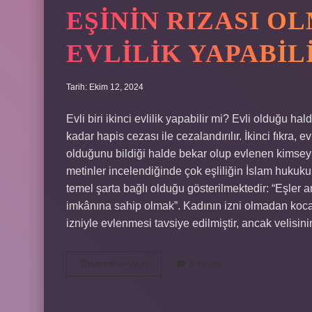
EŞININ RIZASI O
EVLILIK YAPABIL
Tarih: Ekim 12, 2024
Evli biri ikinci evlilik yapabilir mi? Evli olduğu h
kadar hapis cezası ile cezalandırılır. İkinci fıkra, e
olduğunu bildiği halde bekar olup evlenen kimseyi ce
metinler incelendiğinde çok eşliliğin İslam hukuk
temel şarta bağlı olduğu gösterilmektedir: “Eşler 
imkânına sahip olmak”. Kadının izni olmadan koca
izniyle evlenmesi tavsiye edilmiştir, ancak velisi
Eşinin
Devamını okuyun
8 Yorum
Rızası
Olmadan
Ikinci