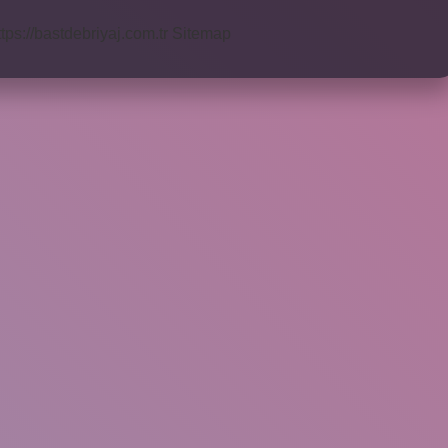
ttps://bastdebriyaj.com.tr
Sitemap