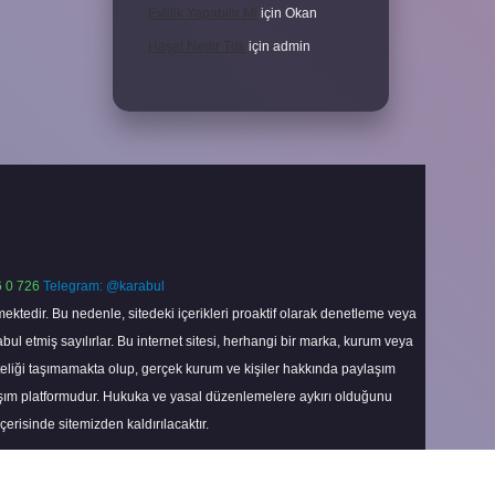
Evlilik Yapabilir Mi
için
Okan
Haşat Nedir Tdk
için
admin
 0 726
Telegram: @karabul
ektedir. Bu nedenle, sitedeki içerikleri proaktif olarak denetleme veya
 etmiş sayılırlar. Bu internet sitesi, herhangi bir marka, kurum veya
niteliği taşımamakta olup, gerçek kurum ve kişiler hakkında paylaşım
laşım platformudur. Hukuka ve yasal düzenlemelere aykırı olduğunu
içerisinde sitemizden kaldırılacaktır.
Scroll
to