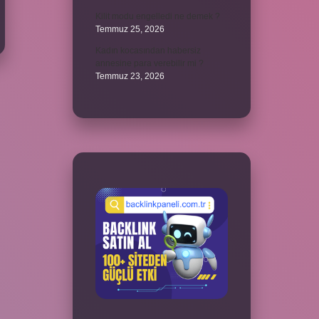
Kilit modu engelledi ne demek ?
Temmuz 25, 2026
Kadın kocasından habersiz
annesine para verebilir mi ?
Temmuz 23, 2026