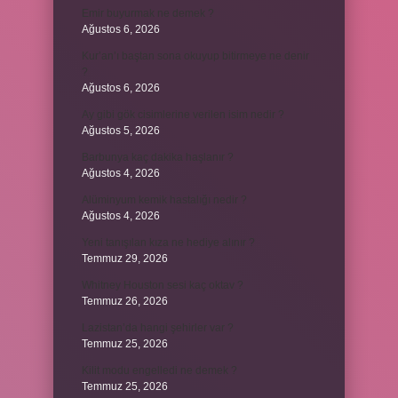
Emir buyurmak ne demek ?
Ağustos 6, 2026
Kur’an’ı baştan sona okuyup bitirmeye ne denir
?
Ağustos 6, 2026
Ay gibi gök cisimlerine verilen isim nedir ?
Ağustos 5, 2026
Barbunya kaç dakika haşlanır ?
Ağustos 4, 2026
Alüminyum kemik hastalığı nedir ?
Ağustos 4, 2026
Yeni tanışılan kıza ne hediye alınır ?
Temmuz 29, 2026
Whitney Houston sesi kaç oktav ?
Temmuz 26, 2026
Lazistan’da hangi şehirler var ?
Temmuz 25, 2026
Kilit modu engelledi ne demek ?
Temmuz 25, 2026