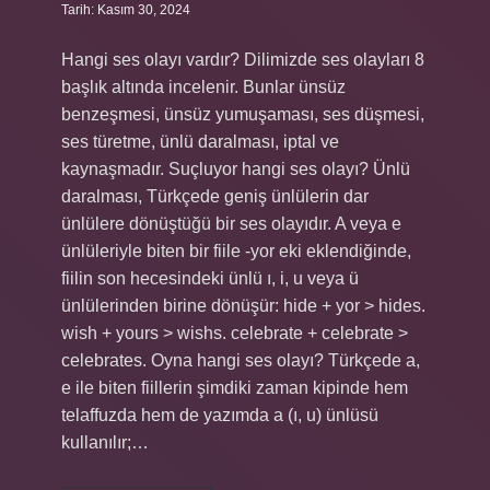
Tarih: Kasım 30, 2024
Hangi ses olayı vardır? Dilimizde ses olayları 8
başlık altında incelenir. Bunlar ünsüz
benzeşmesi, ünsüz yumuşaması, ses düşmesi,
ses türetme, ünlü daralması, iptal ve
kaynaşmadır. Suçluyor hangi ses olayı? Ünlü
daralması, Türkçede geniş ünlülerin dar
ünlülere dönüştüğü bir ses olayıdır. A veya e
ünlüleriyle biten bir fiile -yor eki eklendiğinde,
fiilin son hecesindeki ünlü ı, i, u veya ü
ünlülerinden birine dönüşür: hide + yor > hides.
wish + yours > wishs. celebrate + celebrate >
celebrates. Oyna hangi ses olayı? Türkçede a,
e ile biten fiillerin şimdiki zaman kipinde hem
telaffuzda hem de yazımda a (ı, u) ünlüsü
kullanılır;…