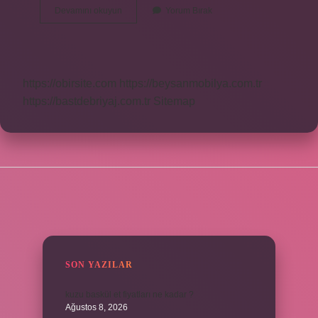
Açtım
Devamını okuyun
Yorum Bırak
Kelimesinde
Hangi
Ses
Olayı
Vardır
https://obirsite.com
https://beysanmobilya.com.tr
https://bastdebriyaj.com.tr
Sitemap
SIDEBAR
SON YAZILAR
kuzu baskül et fiyatları ne kadar ?
Ağustos 8, 2026