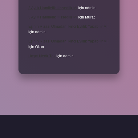
3 Aylık Hamilelik Hissedilir Mi
için
admin
3 Aylık Hamilelik Hissedilir Mi
için
Murat
Eşinin Rızası Olmadan Ikinci Evlilik Yapabilir Mi
için
admin
Eşinin Rızası Olmadan Ikinci Evlilik Yapabilir Mi
için
Okan
Haşat Nedir Tdk
için
admin
piabella