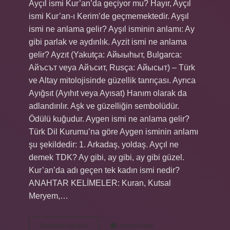
Ayçıl ismi Kur’an’da geçiyor mu? Hayır, Ayçıl
ismi Kur’an-ı Kerim’de geçmemektedir. Ayşıl
ismi ne anlama gelir? Ayşıl isminin anlamı: Ay
gibi parlak ve aydınlık. Ayzit ismi ne anlama
gelir? Ayzıt (Yakutça: Айыыhыт, Bulgarca:
Айъсът veya Айъсит, Rusça: Айысыт) – Türk
ve Altay mitolojisinde güzellik tanrıçası. Ayrıca
Ayığsıt (Ayıhıt veya Ayısat) Hanım olarak da
adlandırılır. Aşk ve güzelliğin sembolüdür.
Ödülü kuğudur. Aygen ismi ne anlama gelir?
Türk Dil Kurumu’na göre Aygen isminin anlamı
şu şekildedir: 1. Arkadaş, yoldaş. Ayçıl ne
demek TDK? Ay gibi, ay gibi, ay gibi güzel.
Kur’an’da adı geçen tek kadın ismi nedir?
ANAHTAR KELİMELER: Kuran, Kutsal
Meryem,…
Ayçil
Devamını okuyun
Yorum Bırak