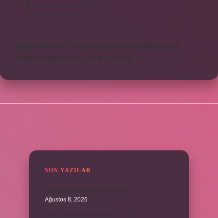
Ne
Demek
https://obirsite.com
https://beysanmobilya.com.tr
https://bastdebriyaj.com.tr
Sitemap
SIDEBAR
SON YAZILAR
kuzu baskül et fiyatları ne kadar ?
Ağustos 8, 2026
Emir buyurmak ne demek ?