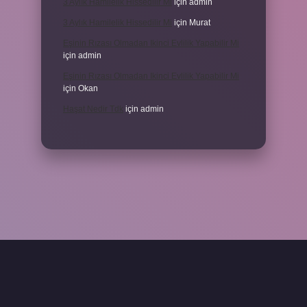
3 Aylık Hamilelik Hissedilir Mi
için
admin
3 Aylık Hamilelik Hissedilir Mi
için
Murat
Eşinin Rızası Olmadan Ikinci Evlilik Yapabilir Mi
için
admin
Eşinin Rızası Olmadan Ikinci Evlilik Yapabilir Mi
için
Okan
Haşat Nedir Tdk
için
admin
piabella