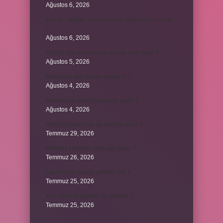
Ağustos 6, 2026
Kur’an’ı baştan sona okuyup bitirmeye ne denir
?
Ağustos 6, 2026
Ay gibi gök cisimlerine verilen isim nedir ?
Ağustos 5, 2026
Barbunya kaç dakika haşlanır ?
Ağustos 4, 2026
Alüminyum kemik hastalığı nedir ?
Ağustos 4, 2026
Yeni tanışılan kıza ne hediye alınır ?
Temmuz 29, 2026
Whitney Houston sesi kaç oktav ?
Temmuz 26, 2026
Lazistan’da hangi şehirler var ?
Temmuz 25, 2026
Kilit modu engelledi ne demek ?
Temmuz 25, 2026