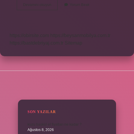
Yedi
Devamını okuyun
Yorum Bırak
Günah
Ne
Anlama
Gelir
https://obirsite.com
https://beysanmobilya.com.tr
https://bastdebriyaj.com.tr
Sitemap
SIDEBAR
SON YAZILAR
kuzu baskül et fiyatları ne kadar ?
Ağustos 8, 2026