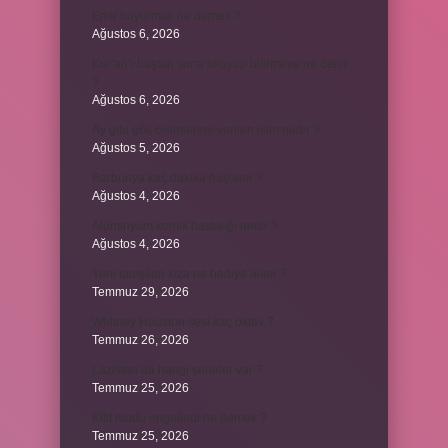
Emir buyurmak ne demek ?
Ağustos 6, 2026
Kur’an’ı baştan sona okuyup bitirmeye ne denir
?
Ağustos 6, 2026
Ay gibi gök cisimlerine verilen isim nedir ?
Ağustos 5, 2026
Barbunya kaç dakika haşlanır ?
Ağustos 4, 2026
Alüminyum kemik hastalığı nedir ?
Ağustos 4, 2026
Yeni tanışılan kıza ne hediye alınır ?
Temmuz 29, 2026
Whitney Houston sesi kaç oktav ?
Temmuz 26, 2026
Lazistan’da hangi şehirler var ?
Temmuz 25, 2026
Kilit modu engelledi ne demek ?
Temmuz 25, 2026