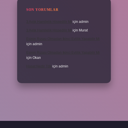
SON YORUMLAR
3 Aylık Hamilelik Hissedilir Mi
için
admin
3 Aylık Hamilelik Hissedilir Mi
için
Murat
Eşinin Rızası Olmadan Ikinci Evlilik Yapabilir Mi
için
admin
Eşinin Rızası Olmadan Ikinci Evlilik Yapabilir Mi
için
Okan
Haşat Nedir Tdk
için
admin
piabella