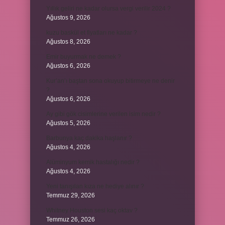
Yıllık geliri ne kadar olursa vergi verilir 2024 ?
Ağustos 9, 2026
kuzu baskül et fiyatları ne kadar ?
Ağustos 8, 2026
Emir buyurmak ne demek ?
Ağustos 6, 2026
Kur’an’ı baştan sona okuyup bitirmeye ne denir
?
Ağustos 6, 2026
Ay gibi gök cisimlerine verilen isim nedir ?
Ağustos 5, 2026
Barbunya kaç dakika haşlanır ?
Ağustos 4, 2026
Alüminyum kemik hastalığı nedir ?
Ağustos 4, 2026
Yeni tanışılan kıza ne hediye alınır ?
Temmuz 29, 2026
Whitney Houston sesi kaç oktav ?
Temmuz 26, 2026