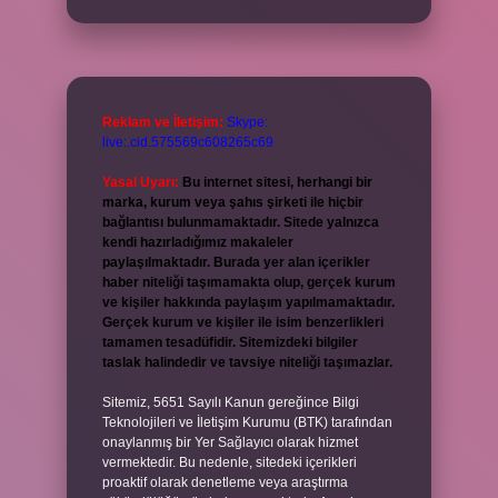
Reklam ve İletişim:
Skype:
live:.cid.575569c608265c69
Yasal Uyarı:
Bu internet sitesi, herhangi bir
marka, kurum veya şahıs şirketi ile hiçbir
bağlantısı bulunmamaktadır. Sitede yalnızca
kendi hazırladığımız makaleler
paylaşılmaktadır. Burada yer alan içerikler
haber niteliği taşımamakta olup, gerçek kurum
ve kişiler hakkında paylaşım yapılmamaktadır.
Gerçek kurum ve kişiler ile isim benzerlikleri
tamamen tesadüfidir. Sitemizdeki bilgiler
taslak halindedir ve tavsiye niteliği taşımazlar.
Sitemiz, 5651 Sayılı Kanun gereğince Bilgi
Teknolojileri ve İletişim Kurumu (BTK) tarafından
onaylanmış bir Yer Sağlayıcı olarak hizmet
vermektedir. Bu nedenle, sitedeki içerikleri
proaktif olarak denetleme veya araştırma