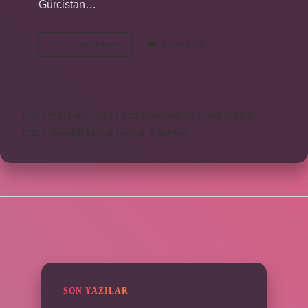
Gürcistan…
Dicle
Devamını okuyun
Yorum Bırak
Hangi
Ülke
Ile
Sınır
Oluşturur
https://obirsite.com
https://beysanmobilya.com.tr
https://bastdebriyaj.com.tr
Sitemap
SIDEBAR
SON YAZILAR