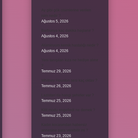
Ay gibi gök cisimlerine verilen
isim nedir ?
Ağustos 5, 2026
Barbunya kaç dakika haşlanır ?
Ağustos 4, 2026
Alüminyum kemik hastalığı nedir ?
Ağustos 4, 2026
Yeni tanışılan kıza ne hediye alınır
?
Temmuz 29, 2026
Whitney Houston sesi kaç oktav ?
Temmuz 26, 2026
Lazistan’da hangi şehirler var ?
Temmuz 25, 2026
Kilit modu engelledi ne demek ?
Temmuz 25, 2026
Kadın kocasından habersiz
annesine para verebilir mi ?
Temmuz 23, 2026