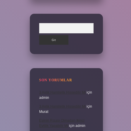
Arama
SON YORUMLAR
3 Aylık Hamilelik Hissedilir Mi
için
admin
3 Aylık Hamilelik Hissedilir Mi
için
Murat
Eşinin Rızası Olmadan Ikinci
Evlilik Yapabilir Mi
için
admin