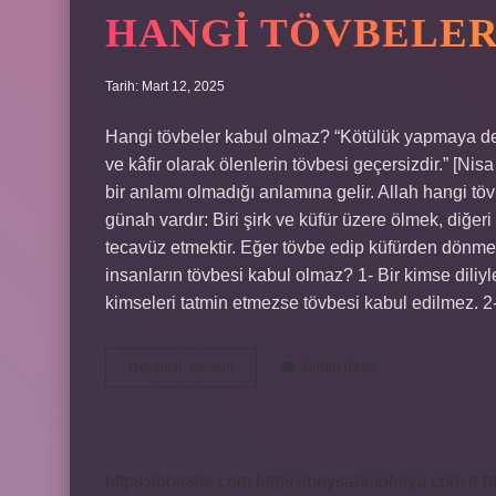
HANGI TÖVBELER
Tarih: Mart 12, 2025
Hangi tövbeler kabul olmaz? “Kötülük yapmaya dev
ve kâfir olarak ölenlerin tövbesi geçersizdir.” [Nis
bir anlamı olmadığı anlamına gelir. Allah hangi töv
günah vardır: Biri şirk ve küfür üzere ölmek, diğeri
tecavüz etmektir. Eğer tövbe edip küfürden dönme
insanların tövbesi kabul olmaz? 1- Bir kimse diliyle 
kimseleri tatmin etmezse tövbesi kabul edilmez. 
Hangi
Devamını okuyun
Yorum Bırak
Tövbeler
Kabul
Edilmez
https://obirsite.com
https://beysanmobilya.com.tr
h