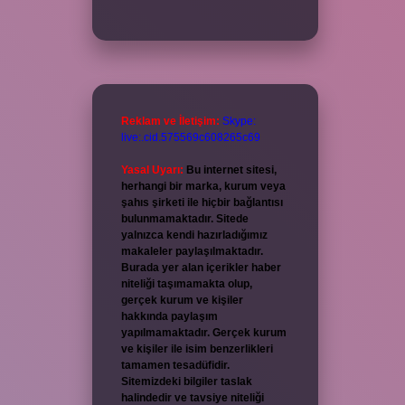
Reklam ve İletişim:
Skype:
live:.cid.575569c608265c69
Yasal Uyarı:
Bu internet sitesi,
herhangi bir marka, kurum veya
şahıs şirketi ile hiçbir bağlantısı
bulunmamaktadır. Sitede
yalnızca kendi hazırladığımız
makaleler paylaşılmaktadır.
Burada yer alan içerikler haber
niteliği taşımamakta olup,
gerçek kurum ve kişiler
hakkında paylaşım
yapılmamaktadır. Gerçek kurum
ve kişiler ile isim benzerlikleri
tamamen tesadüfidir.
Sitemizdeki bilgiler taslak
halindedir ve tavsiye niteliği