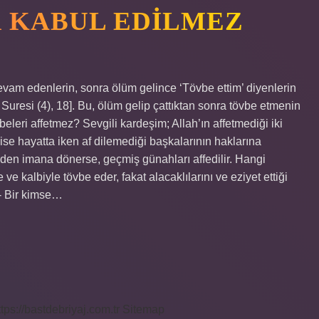
 KABUL EDILMEZ
am edenlerin, sonra ölüm gelince ‘Tövbe ettim’ diyenlerin
a Suresi (4), 18]. Bu, ölüm gelip çattıktan sonra tövbe etmenin
beleri affetmez? Sevgili kardeşim; Allah’ın affetmediği iki
 ise hayatta iken af ​​dilemediği başkalarının haklarına
den imana dönerse, geçmiş günahları affedilir. Hangi
ve kalbiyle tövbe eder, fakat alacaklılarını ve eziyet ettiği
2- Bir kimse…
ttps://bastdebriyaj.com.tr
Sitemap