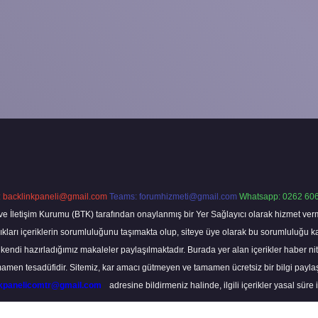
:
backlinkpaneli@gmail.com
Teams:
forumhizmeti@gmail.com
Whatsapp: 0262 606
ve İletişim Kurumu (BTK) tarafından onaylanmış bir Yer Sağlayıcı olarak hizmet verm
rı içeriklerin sorumluluğunu taşımakta olup, siteye üye olarak bu sorumluluğu kabul
a kendi hazırladığımız makaleler paylaşılmaktadır. Burada yer alan içerikler haber 
tamamen tesadüfidir. Sitemiz, kar amacı gütmeyen ve tamamen ücretsiz bir bilgi pay
nkpanelicomtr@gmail.com
adresine bildirmeniz halinde, ilgili içerikler yasal süre 