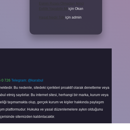
Eşinin Rızası Olmadan Ikinci
Evlilik Yapabilir Mi
için
Okan
Haşat Nedir Tdk
için
admin
 0 726
Telegram: @karabul
ektedir. Bu nedenle, sitedeki içerikleri proaktif olarak denetleme veya
 etmiş sayılırlar. Bu internet sitesi, herhangi bir marka, kurum veya
niteliği taşımamakta olup, gerçek kurum ve kişiler hakkında paylaşım
laşım platformudur. Hukuka ve yasal düzenlemelere aykırı olduğunu
içerisinde sitemizden kaldırılacaktır.
Scroll