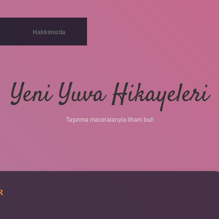
Hakkımızda
Yeni Yuva Hikayeleri
Taşınma maceralarıyla ilham bul!
R