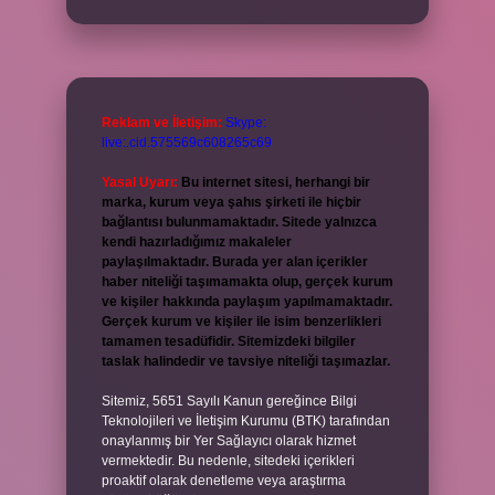
Reklam ve İletişim:
Skype:
live:.cid.575569c608265c69
Yasal Uyarı:
Bu internet sitesi, herhangi bir
marka, kurum veya şahıs şirketi ile hiçbir
bağlantısı bulunmamaktadır. Sitede yalnızca
kendi hazırladığımız makaleler
paylaşılmaktadır. Burada yer alan içerikler
haber niteliği taşımamakta olup, gerçek kurum
ve kişiler hakkında paylaşım yapılmamaktadır.
Gerçek kurum ve kişiler ile isim benzerlikleri
tamamen tesadüfidir. Sitemizdeki bilgiler
taslak halindedir ve tavsiye niteliği taşımazlar.
Sitemiz, 5651 Sayılı Kanun gereğince Bilgi
Teknolojileri ve İletişim Kurumu (BTK) tarafından
onaylanmış bir Yer Sağlayıcı olarak hizmet
vermektedir. Bu nedenle, sitedeki içerikleri
proaktif olarak denetleme veya araştırma