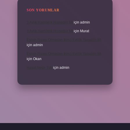
SON YORUMLAR
3 Aylık Hamilelik Hissedilir Mi
için
admin
3 Aylık Hamilelik Hissedilir Mi
için
Murat
Eşinin Rızası Olmadan Ikinci Evlilik Yapabilir Mi
için
admin
Eşinin Rızası Olmadan Ikinci Evlilik Yapabilir Mi
için
Okan
Haşat Nedir Tdk
için
admin
piabella