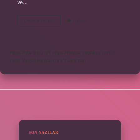
ve…
Chomsky
Devamını okuyun
2 Yorum
Nin
Teorisi
Nedir
https://obirsite.com
https://beysanmobilya.com.tr
https://bastdebriyaj.com.tr
Sitemap
SIDEBAR
SON YAZILAR