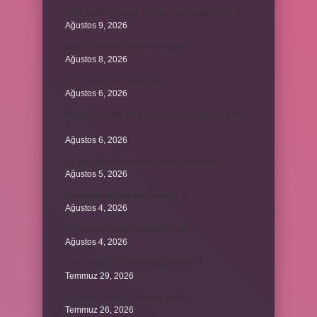
Yıllık geliri ne kadar olursa vergi verilir 2024 ?
Ağustos 9, 2026
kuzu baskül et fiyatları ne kadar ?
Ağustos 8, 2026
Emir buyurmak ne demek ?
Ağustos 6, 2026
Kur’an’ı baştan sona okuyup bitirmeye ne denir
?
Ağustos 6, 2026
Ay gibi gök cisimlerine verilen isim nedir ?
Ağustos 5, 2026
Barbunya kaç dakika haşlanır ?
Ağustos 4, 2026
Alüminyum kemik hastalığı nedir ?
Ağustos 4, 2026
Yeni tanışılan kıza ne hediye alınır ?
Temmuz 29, 2026
Whitney Houston sesi kaç oktav ?
Temmuz 26, 2026