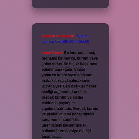
Reklam ve İletişim:
Skype:
live:.cid.575569c608265c69
Yasal Uyarı:
Bu internet sitesi,
herhangi bir marka, kurum veya
şahıs şirketi ile hiçbir bağlantısı
bulunmamaktadır. Sitede
yalnızca kendi hazırladığımız
makaleler paylaşılmaktadır.
Burada yer alan içerikler haber
niteliği taşımamakta olup,
gerçek kurum ve kişiler
hakkında paylaşım
yapılmamaktadır. Gerçek kurum
ve kişiler ile isim benzerlikleri
tamamen tesadüfidir.
Sitemizdeki bilgiler taslak
halindedir ve tavsiye niteliği
taşımazlar.