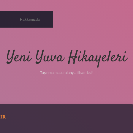
Hakkımızda
Yeni Yuva Hikayeleri
Taşınma maceralarıyla ilham bul!
IR