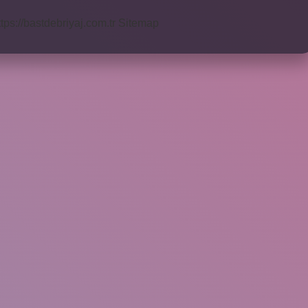
ttps://bastdebriyaj.com.tr
Sitemap