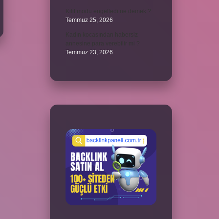
Kilit modu engelledi ne demek ?
Temmuz 25, 2026
Kadın kocasından habersiz
annesine para verebilir mi ?
Temmuz 23, 2026