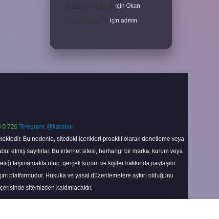
Evlilik Yapabilir Mi
için
Okan
Haşat Nedir Tdk
için
admin
 0 726
Telegram: @karabul
ektedir. Bu nedenle, sitedeki içerikleri proaktif olarak denetleme veya
 etmiş sayılırlar. Bu internet sitesi, herhangi bir marka, kurum veya
niteliği taşımamakta olup, gerçek kurum ve kişiler hakkında paylaşım
laşım platformudur. Hukuka ve yasal düzenlemelere aykırı olduğunu
içerisinde sitemizden kaldırılacaktır.
Scroll
to