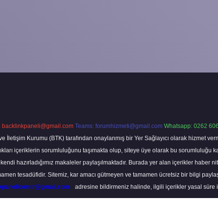
:
backlinkpaneli@gmail.com
Teams:
forumhizmeti@gmail.com
Whatsapp: 0262 606
ve İletişim Kurumu (BTK) tarafından onaylanmış bir Yer Sağlayıcı olarak hizmet verm
rı içeriklerin sorumluluğunu taşımakta olup, siteye üye olarak bu sorumluluğu kabul
a kendi hazırladığımız makaleler paylaşılmaktadır. Burada yer alan içerikler haber 
tamamen tesadüfidir. Sitemiz, kar amacı gütmeyen ve tamamen ücretsiz bir bilgi pay
nkpanelicomtr@gmail.com
adresine bildirmeniz halinde, ilgili içerikler yasal süre 