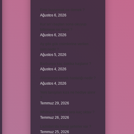
Emir buyurmak ne demek ?
Ağustos 6, 2026
Kur’an’ı baştan sona okuyup
bitirmeye ne denir ?
Ağustos 6, 2026
Ay gibi gök cisimlerine verilen
isim nedir ?
Ağustos 5, 2026
Barbunya kaç dakika haşlanır ?
Ağustos 4, 2026
Alüminyum kemik hastalığı nedir ?
Ağustos 4, 2026
Yeni tanışılan kıza ne hediye alınır
?
Temmuz 29, 2026
Whitney Houston sesi kaç oktav ?
Temmuz 26, 2026
Lazistan’da hangi şehirler var ?
Temmuz 25, 2026