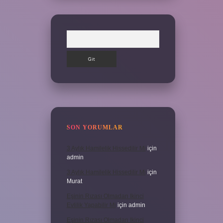
Arama
SON YORUMLAR
3 Aylık Hamilelik Hissedilir Mi
için
admin
3 Aylık Hamilelik Hissedilir Mi
için
Murat
Eşinin Rızası Olmadan Ikinci
Evlilik Yapabilir Mi
için
admin
Eşinin Rızası Olmadan Ikinci