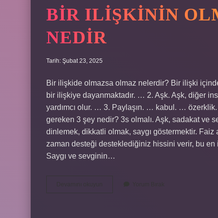
BIR ILIŞKININ O
NEDIR
Tarih: Şubat 23, 2025
Bir ilişkide olmazsa olmaz nelerdir? Bir ilişki içind
bir ilişkiye dayanmaktadır. … 2. Aşk. Aşk, diğer ins
yardımcı olur. … 3. Paylaşın. … kabul. … özerklik.
gereken 3 şey nedir? 3s olmalı. Aşk, sadakat ve seks.
dinlemek, dikkatli olmak, saygı göstermektir. Fai
zaman desteği desteklediğiniz hissini verir, bu en iy
Saygı ve sevginin…
Bir
Devamını okuyun
Yorum Bırak
Ilişkinin
Olmazsa
Olmazı