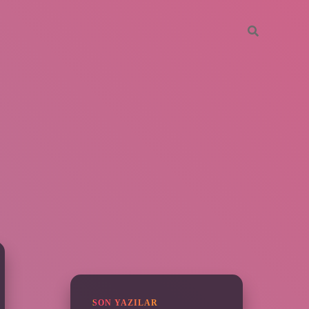
SIDEBAR
piabella
SON YAZILAR