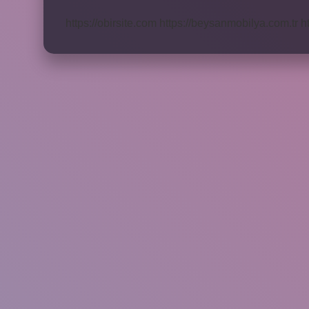
Nedir
https://obirsite.com
https://beysanmobilya.com.tr
h