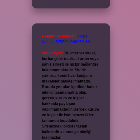
Reklam ve İletişim:
Skype:
live:.cid.575569c608265c69
Yasal Uyarı:
Bu internet sitesi,
herhangi bir marka, kurum veya
şahıs şirketi ile hiçbir bağlantısı
bulunmamaktadır. Sitede
yalnızca kendi hazırladığımız
makaleler paylaşılmaktadır.
Burada yer alan içerikler haber
niteliği taşımamakta olup,
gerçek kurum ve kişiler
hakkında paylaşım
yapılmamaktadır. Gerçek kurum
ve kişiler ile isim benzerlikleri
tamamen tesadüfidir.
Sitemizdeki bilgiler taslak
halindedir ve tavsiye niteliği
taşımazlar.