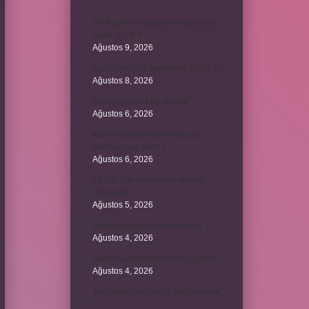
Yıllık geliri ne kadar olursa vergi
verilir 2024 ?
Ağustos 9, 2026
kuzu baskül et fiyatları ne kadar ?
Ağustos 8, 2026
Emir buyurmak ne demek ?
Ağustos 6, 2026
Kur’an’ı baştan sona okuyup
bitirmeye ne denir ?
Ağustos 6, 2026
Ay gibi gök cisimlerine verilen
isim nedir ?
Ağustos 5, 2026
Barbunya kaç dakika haşlanır ?
Ağustos 4, 2026
Alüminyum kemik hastalığı nedir ?
Ağustos 4, 2026
Yeni tanışılan kıza ne hediye alınır
?