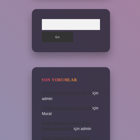
Arama
SON YORUMLAR
3 Aylık Hamilelik Hissedilir Mi
için
admin
3 Aylık Hamilelik Hissedilir Mi
için
Murat
Eşinin Rızası Olmadan Ikinci
Evlilik Yapabilir Mi
için
admin
Eşinin Rızası Olmadan Ikinci