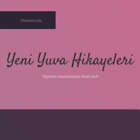
Hakkımızda
Yeni Yuva Hikayeleri
Taşınma maceralarıyla ilham bul!