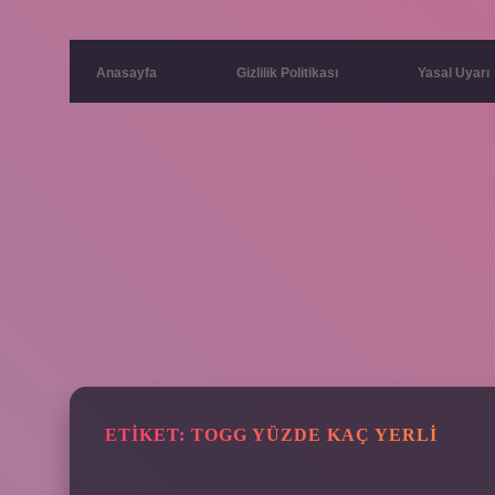
Anasayfa
Gizlilik Politikası
Yasal Uyarı
ETIKET:
TOGG YÜZDE KAÇ YERLI