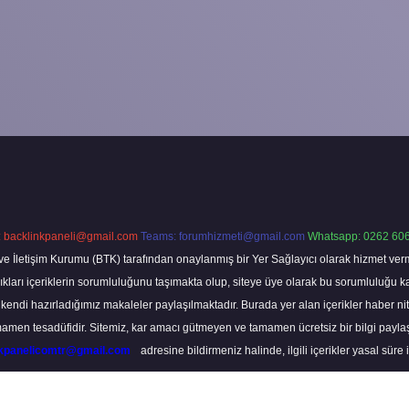
:
backlinkpaneli@gmail.com
Teams:
forumhizmeti@gmail.com
Whatsapp: 0262 606
ve İletişim Kurumu (BTK) tarafından onaylanmış bir Yer Sağlayıcı olarak hizmet verm
rı içeriklerin sorumluluğunu taşımakta olup, siteye üye olarak bu sorumluluğu kabul
a kendi hazırladığımız makaleler paylaşılmaktadır. Burada yer alan içerikler haber 
tamamen tesadüfidir. Sitemiz, kar amacı gütmeyen ve tamamen ücretsiz bir bilgi pay
nkpanelicomtr@gmail.com
adresine bildirmeniz halinde, ilgili içerikler yasal süre 