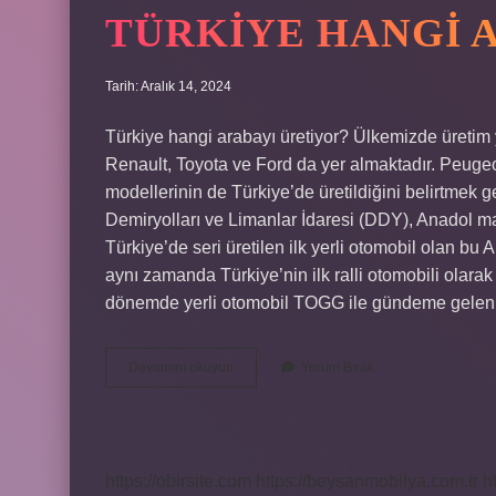
TÜRKIYE HANGI 
Tarih: Aralık 14, 2024
Türkiye hangi arabayı üretiyor? Ülkemizde üretim 
Renault, Toyota ve Ford da yer almaktadır. Peugeo
modellerinin de Türkiye’de üretildiğini belirtmek ge
Demiryolları ve Limanlar İdaresi (DDY), Anadol mark
Türkiye’de seri üretilen ilk yerli otomobil olan bu 
aynı zamanda Türkiye’nin ilk ralli otomobili olarak
dönemde yerli otomobil TOGG ile gündeme gelen 
Türkiye
Devamını okuyun
Yorum Bırak
Hangi
Arabayı
Üretti
https://obirsite.com
https://beysanmobilya.com.tr
h