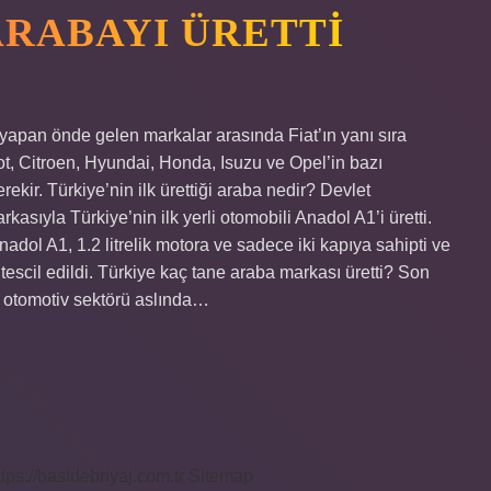
ARABAYI ÜRETTI
yapan önde gelen markalar arasında Fiat’ın yanı sıra
t, Citroen, Hyundai, Honda, Isuzu ve Opel’in bazı
rekir. Türkiye’nin ilk ürettiği araba nedir? Devlet
asıyla Türkiye’nin ilk yerli otomobili Anadol A1’i üretti.
Anadol A1, 1.2 litrelik motora ve sadece iki kapıya sahipti ve
 tescil edildi. Türkiye kaç tane araba markası üretti? Son
otomotiv sektörü aslında…
ttps://bastdebriyaj.com.tr
Sitemap