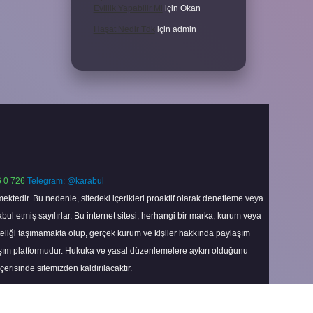
Evlilik Yapabilir Mi
için
Okan
Haşat Nedir Tdk
için
admin
 0 726
Telegram: @karabul
ektedir. Bu nedenle, sitedeki içerikleri proaktif olarak denetleme veya
 etmiş sayılırlar. Bu internet sitesi, herhangi bir marka, kurum veya
niteliği taşımamakta olup, gerçek kurum ve kişiler hakkında paylaşım
laşım platformudur. Hukuka ve yasal düzenlemelere aykırı olduğunu
içerisinde sitemizden kaldırılacaktır.
Scroll
to