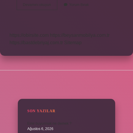
Piliç
Devamını okuyun
Yorum Bırak
Mi
Büyük
Tavuk
Mu
https://obirsite.com
https://beysanmobilya.com.tr
https://bastdebriyaj.com.tr
Sitemap
SIDEBAR
SON YAZILAR
Emir buyurmak ne demek ?
Ağustos 6, 2026