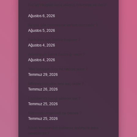
Kur’an’ı baştan sona okuyup bitirmeye ne denir
?
Ağustos 6, 2026
Ay gibi gök cisimlerine verilen isim nedir ?
Ağustos 5, 2026
Barbunya kaç dakika haşlanır ?
Ağustos 4, 2026
Alüminyum kemik hastalığı nedir ?
Ağustos 4, 2026
Yeni tanışılan kıza ne hediye alınır ?
Temmuz 29, 2026
Whitney Houston sesi kaç oktav ?
Temmuz 26, 2026
Lazistan’da hangi şehirler var ?
Temmuz 25, 2026
Kilit modu engelledi ne demek ?
Temmuz 25, 2026
Kadın kocasından habersiz annesine para
verebilir mi ?