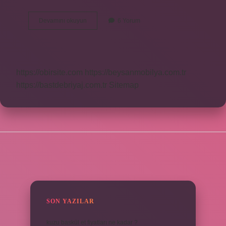
Haşat
Devamını okuyun
6 Yorum
Nedir
Tdk
https://obirsite.com
https://beysanmobilya.com.tr
https://bastdebriyaj.com.tr
Sitemap
SIDEBAR
SON YAZILAR
kuzu baskül et fiyatları ne kadar ?