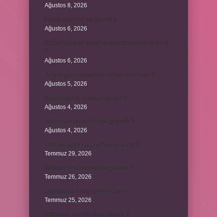
Ağustos 8, 2026
Emir buyurmak ne demek ?
Ağustos 6, 2026
Kur’an’ı baştan sona okuyup bitirmeye ne denir
?
Ağustos 6, 2026
Ay gibi gök cisimlerine verilen isim nedir ?
Ağustos 5, 2026
Barbunya kaç dakika haşlanır ?
Ağustos 4, 2026
Alüminyum kemik hastalığı nedir ?
Ağustos 4, 2026
Yeni tanışılan kıza ne hediye alınır ?
Temmuz 29, 2026
Whitney Houston sesi kaç oktav ?
Temmuz 26, 2026
Lazistan’da hangi şehirler var ?
Temmuz 25, 2026
Kilit modu engelledi ne demek ?