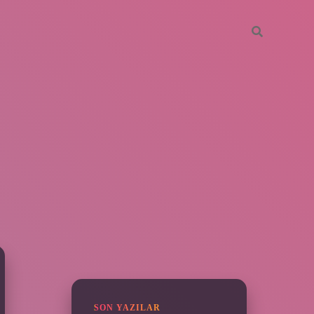
SIDEBAR
piabella
SON YAZILAR