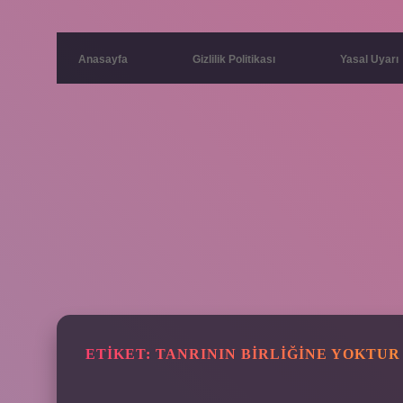
Anasayfa
Gizlilik Politikası
Yasal Uyarı
ETIKET:
TANRININ BIRLIĞINE YOKTU