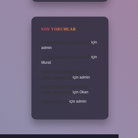
SON YORUMLAR
3 Aylık Hamilelik Hissedilir Mi
için
admin
3 Aylık Hamilelik Hissedilir Mi
için
Murat
Eşinin Rızası Olmadan Ikinci
Evlilik Yapabilir Mi
için
admin
Eşinin Rızası Olmadan Ikinci
Evlilik Yapabilir Mi
için
Okan
Haşat Nedir Tdk
için
admin