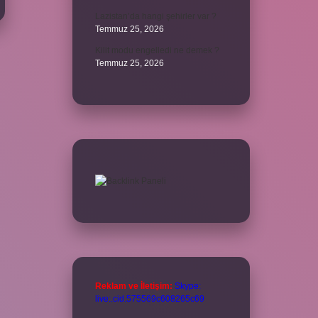
Lazistan’da hangi şehirler var ?
Temmuz 25, 2026
Kilit modu engelledi ne demek ?
Temmuz 25, 2026
Reklam ve İletişim:
Skype:
live:.cid.575569c608265c69