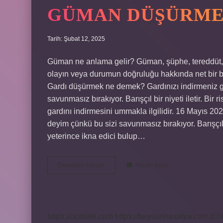
GÜMAN DÜŞÜRME
Tarih: Şubat 12, 2025
Güman ne anlama gelir? Güman, şüphe, tereddüt, k
olayın veya durumun doğruluğu hakkında net bir bil
Gardı düşürmek ne demek? Gardınızı indirmeniz ge
savunmasız bırakıyor. Barışçıl bir niyeti iletir. Bir
gardını indirmesini ummakla ilgilidir. 16 Mayıs 20
deyim çünkü bu sizi savunmasız bırakıyor. Barışçıl b
yeterince ikna edici bulup…
Güman
Devamını okuyun
Yorum Bırak
Düşürmek
Ne
Demek
https://obirsite.com
https://beysanmobilya.com.tr
h