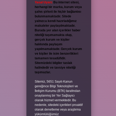
Yasal Uyarı:
Bu internet sitesi,
herhangi bir marka, kurum veya
şahıs şirketi ile hiçbir bağlantısı
bulunmamaktadır. Sitede
yalnızca kendi hazırladığımız
makaleler paylaşılmaktadır.
Burada yer alan içerikler haber
niteliği taşımamakta olup,
gerçek kurum ve kişiler
hakkında paylaşım
yapılmamaktadır. Gerçek kurum
ve kişiler ile isim benzerlikleri
tamamen tesadüfidir.
Sitemizdeki bilgiler taslak
halindedir ve tavsiye niteliği
taşımazlar.
Sitemiz, 5651 Sayılı Kanun
gereğince Bilgi Teknolojileri ve
İletişim Kurumu (BTK) tarafından
onaylanmış bir Yer Sağlayıcı
olarak hizmet vermektedir. Bu
nedenle, sitedeki içerikleri proaktif
olarak denetleme veya araştırma
yükümlülüğümüz