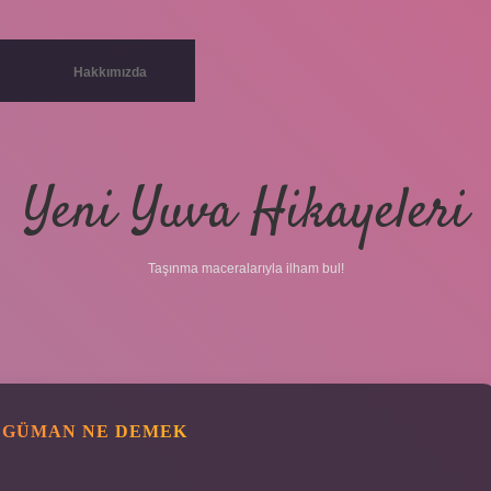
Hakkımızda
Yeni Yuva Hikayeleri
Taşınma maceralarıyla ilham bul!
R GÜMAN NE DEMEK