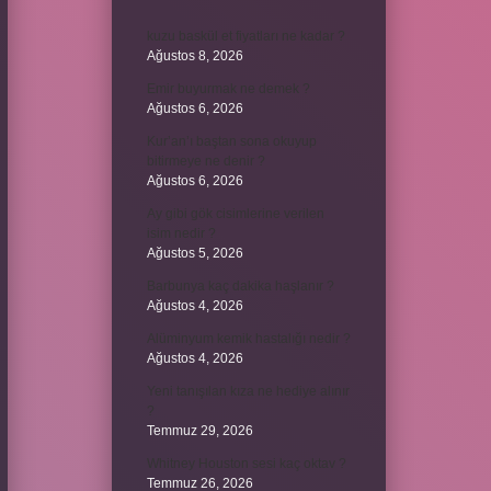
kuzu baskül et fiyatları ne kadar ?
Ağustos 8, 2026
Emir buyurmak ne demek ?
Ağustos 6, 2026
Kur’an’ı baştan sona okuyup
bitirmeye ne denir ?
Ağustos 6, 2026
Ay gibi gök cisimlerine verilen
isim nedir ?
Ağustos 5, 2026
Barbunya kaç dakika haşlanır ?
Ağustos 4, 2026
Alüminyum kemik hastalığı nedir ?
Ağustos 4, 2026
Yeni tanışılan kıza ne hediye alınır
?
Temmuz 29, 2026
Whitney Houston sesi kaç oktav ?
Temmuz 26, 2026