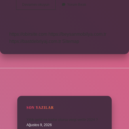
Akü
Devamını okuyun
Yorum Bırak
Suyu
Içilir
Mi
https://obirsite.com
https://beysanmobilya.com.tr
https://bastdebriyaj.com.tr
Sitemap
SIDEBAR
SON YAZILAR
Yıllık geliri ne kadar olursa vergi verilir 2024 ?
Ağustos 9, 2026