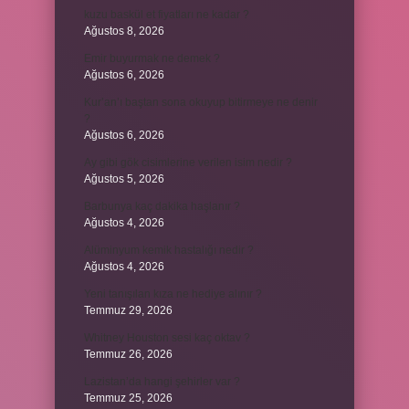
kuzu baskül et fiyatları ne kadar ?
Ağustos 8, 2026
Emir buyurmak ne demek ?
Ağustos 6, 2026
Kur’an’ı baştan sona okuyup bitirmeye ne denir
?
Ağustos 6, 2026
Ay gibi gök cisimlerine verilen isim nedir ?
Ağustos 5, 2026
Barbunya kaç dakika haşlanır ?
Ağustos 4, 2026
Alüminyum kemik hastalığı nedir ?
Ağustos 4, 2026
Yeni tanışılan kıza ne hediye alınır ?
Temmuz 29, 2026
Whitney Houston sesi kaç oktav ?
Temmuz 26, 2026
Lazistan’da hangi şehirler var ?
Temmuz 25, 2026