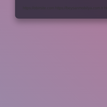
Kadar
Kazanıyor
https://obirsite.com
https://beysanmobilya.com.tr
h