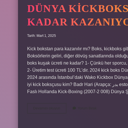
DÜNYA KICKBOKS
KADAR KAZANIY
Tarih: Mart 1, 2025
Kick bokstan para kazanılır mı? Boks, kickboks gib
Boksörlerin geliri, diğer dövüş sanatlarında olduğ
boks kuşak ücreti ne kadar? 1- Çünkü her sporcu, s
2- Üretim test ücreti 100 TL’dir. 2024 kick boks
2024 arasında İstanbul’daki Wako Kickbox Dünya
iyi kick boksçusu kim? Badr Hari (Arapça: بدر estort badr hārī) (8 Aralık 1984, Amsterdam, Hollanda öldü),
Faslı Hollanda Kick-Boxing (2007-2 008) Dünya
Dünya
Devamını okuyun
Yorum Bırak
Kickboks
Şampiyonu
Ne