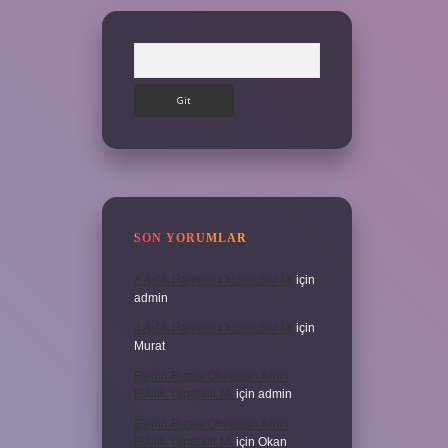
Arama
SON YORUMLAR
3 Aylık Hamilelik Hissedilir Mi
için
admin
3 Aylık Hamilelik Hissedilir Mi
için
Murat
Eşinin Rızası Olmadan Ikinci
Evlilik Yapabilir Mi
için
admin
Eşinin Rızası Olmadan Ikinci
Evlilik Yapabilir Mi
için
Okan