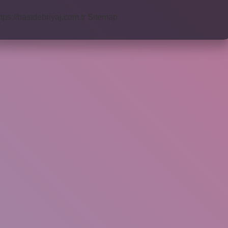
ttps://bastdebriyaj.com.tr
Sitemap