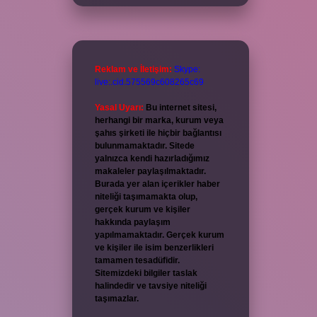
Reklam ve İletişim:
Skype:
live:.cid.575569c608265c69
Yasal Uyarı:
Bu internet sitesi,
herhangi bir marka, kurum veya
şahıs şirketi ile hiçbir bağlantısı
bulunmamaktadır. Sitede
yalnızca kendi hazırladığımız
makaleler paylaşılmaktadır.
Burada yer alan içerikler haber
niteliği taşımamakta olup,
gerçek kurum ve kişiler
hakkında paylaşım
yapılmamaktadır. Gerçek kurum
ve kişiler ile isim benzerlikleri
tamamen tesadüfidir.
Sitemizdeki bilgiler taslak
halindedir ve tavsiye niteliği
taşımazlar.