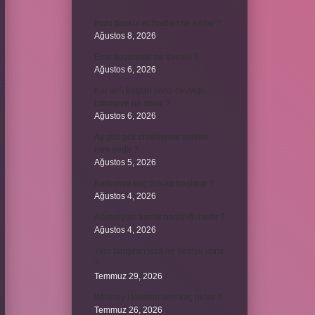
kuzu baskül et fiyatları ne kadar ?
Ağustos 8, 2026
Emir buyurmak ne demek ?
Ağustos 6, 2026
Kur’an’ı baştan sona okuyup
bitirmeye ne denir ?
Ağustos 6, 2026
Ay gibi gök cisimlerine verilen
isim nedir ?
Ağustos 5, 2026
Barbunya kaç dakika haşlanır ?
Ağustos 4, 2026
Alüminyum kemik hastalığı nedir ?
Ağustos 4, 2026
Yeni tanışılan kıza ne hediye alınır
?
Temmuz 29, 2026
Whitney Houston sesi kaç oktav ?
Temmuz 26, 2026