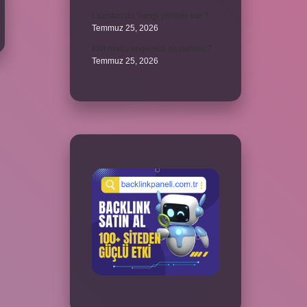
Lazistan’da hangi şehirler var ?
Temmuz 25, 2026
Kilit modu engelledi ne demek ?
Temmuz 25, 2026