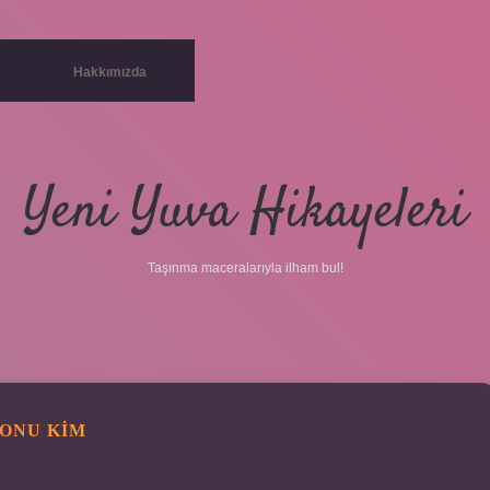
Hakkımızda
Yeni Yuva Hikayeleri
Taşınma maceralarıyla ilham bul!
YONU KIM