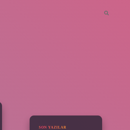
SIDEBAR
piabella
SON YAZILAR