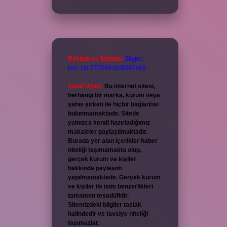
Reklam ve İletişim:
Skype:
live:.cid.575569c608265c69
Yasal Uyarı:
Bu internet sitesi,
herhangi bir marka, kurum veya
şahıs şirketi ile hiçbir bağlantısı
bulunmamaktadır. Sitede
yalnızca kendi hazırladığımız
makaleler paylaşılmaktadır.
Burada yer alan içerikler haber
niteliği taşımamakta olup,
gerçek kurum ve kişiler
hakkında paylaşım
yapılmamaktadır. Gerçek kurum
ve kişiler ile isim benzerlikleri
tamamen tesadüfidir.
Sitemizdeki bilgiler taslak
halindedir ve tavsiye niteliği
taşımazlar.