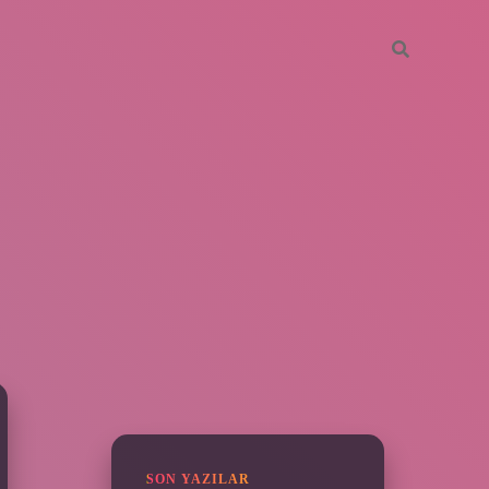
SIDEBAR
piabella
SON YAZILAR