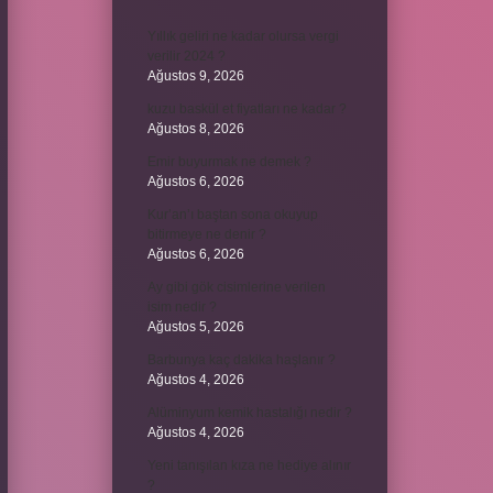
Yıllık geliri ne kadar olursa vergi
verilir 2024 ?
Ağustos 9, 2026
kuzu baskül et fiyatları ne kadar ?
Ağustos 8, 2026
Emir buyurmak ne demek ?
Ağustos 6, 2026
Kur’an’ı baştan sona okuyup
bitirmeye ne denir ?
Ağustos 6, 2026
Ay gibi gök cisimlerine verilen
isim nedir ?
Ağustos 5, 2026
Barbunya kaç dakika haşlanır ?
Ağustos 4, 2026
Alüminyum kemik hastalığı nedir ?
Ağustos 4, 2026
Yeni tanışılan kıza ne hediye alınır
?