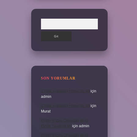
Arama
SON YORUMLAR
3 Aylık Hamilelik Hissedilir Mi
için
admin
3 Aylık Hamilelik Hissedilir Mi
için
Murat
Eşinin Rızası Olmadan Ikinci
Evlilik Yapabilir Mi
için
admin
Eşinin Rızası Olmadan Ikinci