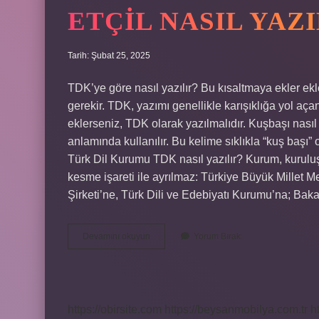
ETÇIL NASIL YAZ
Tarih: Şubat 25, 2025
TDK’ye göre nasıl yazılır? Bu kısaltmaya ekler ek
gerekir. TDK, yazımı genellikle karışıklığa yol aça
eklerseniz, TDK olarak yazılmalıdır. Kuşbaşı nası
anlamında kullanılır. Bu kelime sıklıkla “kuş başı” 
Türk Dil Kurumu TDK nasıl yazılır? Kurum, kuruluş, 
kesme işareti ile ayrılmaz: Türkiye Büyük Millet M
Şirketi’ne, Türk Dili ve Edebiyatı Kurumu’na; B
Etçil
Devamını okuyun
Yorum Bırak
Nasıl
Yazılır
Tdk
https://obirsite.com
https://beysanmobilya.com.tr
h