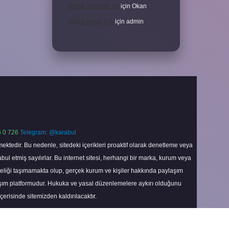
Evlilik Yapabilir Mi
için
Okan
Haşat Nedir Tdk
için
admin
 0 726
Telegram: @karabul
ektedir. Bu nedenle, sitedeki içerikleri proaktif olarak denetleme veya
 etmiş sayılırlar. Bu internet sitesi, herhangi bir marka, kurum veya
niteliği taşımamakta olup, gerçek kurum ve kişiler hakkında paylaşım
laşım platformudur. Hukuka ve yasal düzenlemelere aykırı olduğunu
içerisinde sitemizden kaldırılacaktır.
Scroll
to