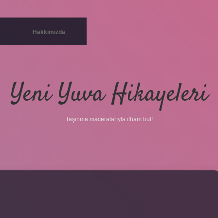
Hakkımızda
Yeni Yuva Hikayeleri
Taşınma maceralarıyla ilham bul!