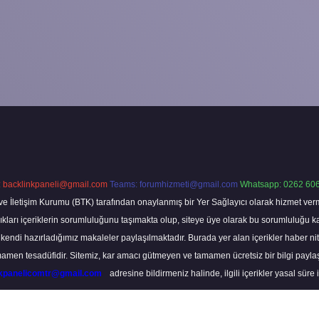
:
backlinkpaneli@gmail.com
Teams:
forumhizmeti@gmail.com
Whatsapp: 0262 606
ve İletişim Kurumu (BTK) tarafından onaylanmış bir Yer Sağlayıcı olarak hizmet verm
rı içeriklerin sorumluluğunu taşımakta olup, siteye üye olarak bu sorumluluğu kabul
a kendi hazırladığımız makaleler paylaşılmaktadır. Burada yer alan içerikler haber 
tamamen tesadüfidir. Sitemiz, kar amacı gütmeyen ve tamamen ücretsiz bir bilgi pay
nkpanelicomtr@gmail.com
adresine bildirmeniz halinde, ilgili içerikler yasal süre 