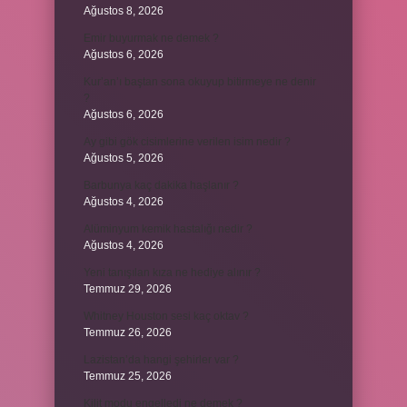
Ağustos 8, 2026
Emir buyurmak ne demek ?
Ağustos 6, 2026
Kur’an’ı baştan sona okuyup bitirmeye ne denir
?
Ağustos 6, 2026
Ay gibi gök cisimlerine verilen isim nedir ?
Ağustos 5, 2026
Barbunya kaç dakika haşlanır ?
Ağustos 4, 2026
Alüminyum kemik hastalığı nedir ?
Ağustos 4, 2026
Yeni tanışılan kıza ne hediye alınır ?
Temmuz 29, 2026
Whitney Houston sesi kaç oktav ?
Temmuz 26, 2026
Lazistan’da hangi şehirler var ?
Temmuz 25, 2026
Kilit modu engelledi ne demek ?