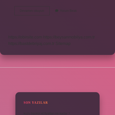
Seksüel
Devamını okuyun
Yorum Bırak
Olmak
Nedir
https://obirsite.com
https://beysanmobilya.com.tr
https://bastdebriyaj.com.tr
Sitemap
SIDEBAR
SON YAZILAR
kuzu baskül et fiyatları ne kadar ?