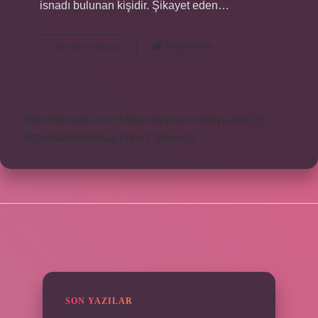
isnadı bulunan kişidir. Şikayet eden…
Şikayet
Devamını okuyun
Yorum Bırak
Edilen
Kişiye
Ne
Denir
https://obirsite.com
https://beysanmobilya.com.tr
https://bastdebriyaj.com.tr
Sitemap
SIDEBAR
SON YAZILAR