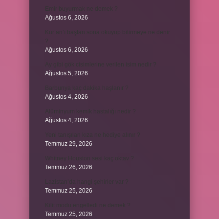
Emir buyurmak ne demek ?
Ağustos 6, 2026
Kur’an’ı baştan sona okuyup bitirmeye ne denir
?
Ağustos 6, 2026
Ay gibi gök cisimlerine verilen isim nedir ?
Ağustos 5, 2026
Barbunya kaç dakika haşlanır ?
Ağustos 4, 2026
Alüminyum kemik hastalığı nedir ?
Ağustos 4, 2026
Yeni tanışılan kıza ne hediye alınır ?
Temmuz 29, 2026
Whitney Houston sesi kaç oktav ?
Temmuz 26, 2026
Lazistan’da hangi şehirler var ?
Temmuz 25, 2026
Kilit modu engelledi ne demek ?
Temmuz 25, 2026