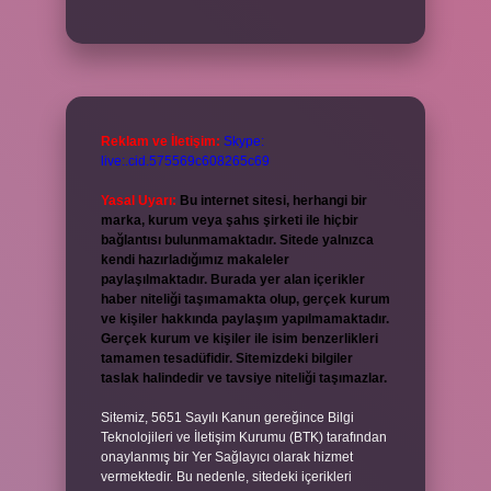
Reklam ve İletişim:
Skype:
live:.cid.575569c608265c69
Yasal Uyarı:
Bu internet sitesi, herhangi bir
marka, kurum veya şahıs şirketi ile hiçbir
bağlantısı bulunmamaktadır. Sitede yalnızca
kendi hazırladığımız makaleler
paylaşılmaktadır. Burada yer alan içerikler
haber niteliği taşımamakta olup, gerçek kurum
ve kişiler hakkında paylaşım yapılmamaktadır.
Gerçek kurum ve kişiler ile isim benzerlikleri
tamamen tesadüfidir. Sitemizdeki bilgiler
taslak halindedir ve tavsiye niteliği taşımazlar.
Sitemiz, 5651 Sayılı Kanun gereğince Bilgi
Teknolojileri ve İletişim Kurumu (BTK) tarafından
onaylanmış bir Yer Sağlayıcı olarak hizmet
vermektedir. Bu nedenle, sitedeki içerikleri