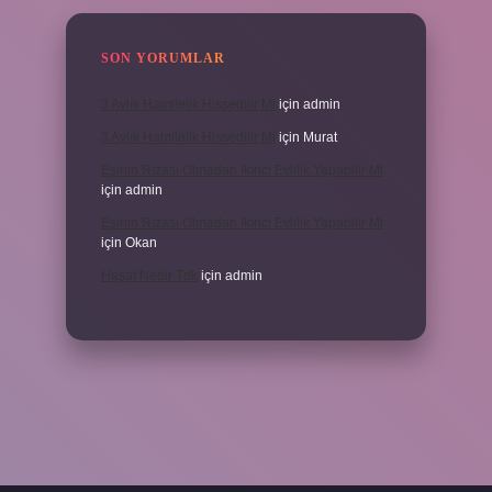
SON YORUMLAR
3 Aylık Hamilelik Hissedilir Mi
için
admin
3 Aylık Hamilelik Hissedilir Mi
için
Murat
Eşinin Rızası Olmadan Ikinci Evlilik Yapabilir Mi
için
admin
Eşinin Rızası Olmadan Ikinci Evlilik Yapabilir Mi
için
Okan
Haşat Nedir Tdk
için
admin