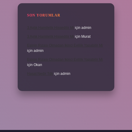
SON YORUMLAR
3 Aylık Hamilelik Hissedilir Mi
için
admin
3 Aylık Hamilelik Hissedilir Mi
için
Murat
Eşinin Rızası Olmadan Ikinci Evlilik Yapabilir Mi
için
admin
Eşinin Rızası Olmadan Ikinci Evlilik Yapabilir Mi
için
Okan
Haşat Nedir Tdk
için
admin