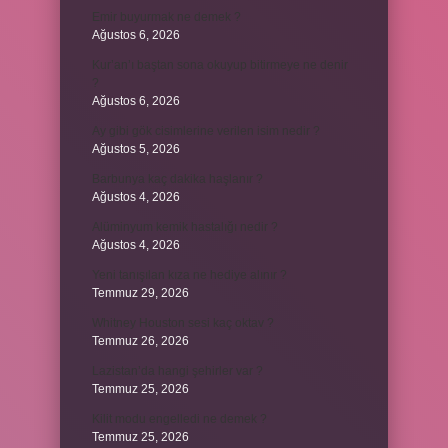
Emir buyurmak ne demek ?
Ağustos 6, 2026
Kur’an’ı baştan sona okuyup bitirmeye ne denir
?
Ağustos 6, 2026
Ay gibi gök cisimlerine verilen isim nedir ?
Ağustos 5, 2026
Barbunya kaç dakika haşlanır ?
Ağustos 4, 2026
Alüminyum kemik hastalığı nedir ?
Ağustos 4, 2026
Yeni tanışılan kıza ne hediye alınır ?
Temmuz 29, 2026
Whitney Houston sesi kaç oktav ?
Temmuz 26, 2026
Lazistan’da hangi şehirler var ?
Temmuz 25, 2026
Kilit modu engelledi ne demek ?
Temmuz 25, 2026