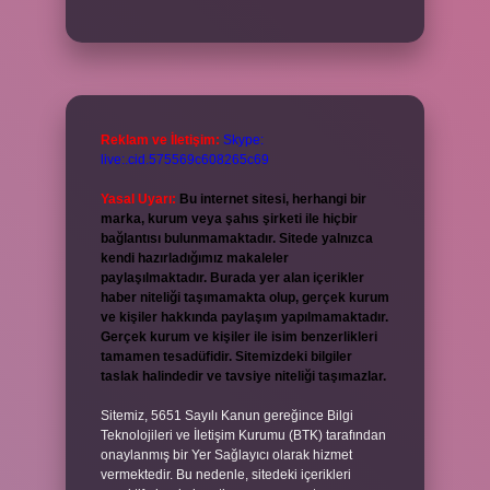
Reklam ve İletişim:
Skype:
live:.cid.575569c608265c69
Yasal Uyarı:
Bu internet sitesi, herhangi bir
marka, kurum veya şahıs şirketi ile hiçbir
bağlantısı bulunmamaktadır. Sitede yalnızca
kendi hazırladığımız makaleler
paylaşılmaktadır. Burada yer alan içerikler
haber niteliği taşımamakta olup, gerçek kurum
ve kişiler hakkında paylaşım yapılmamaktadır.
Gerçek kurum ve kişiler ile isim benzerlikleri
tamamen tesadüfidir. Sitemizdeki bilgiler
taslak halindedir ve tavsiye niteliği taşımazlar.
Sitemiz, 5651 Sayılı Kanun gereğince Bilgi
Teknolojileri ve İletişim Kurumu (BTK) tarafından
onaylanmış bir Yer Sağlayıcı olarak hizmet
vermektedir. Bu nedenle, sitedeki içerikleri