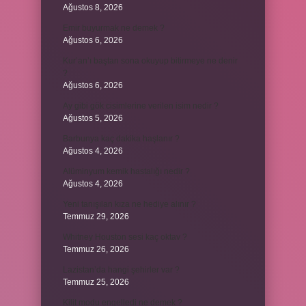
Ağustos 8, 2026
Emir buyurmak ne demek ?
Ağustos 6, 2026
Kur’an’ı baştan sona okuyup bitirmeye ne denir
?
Ağustos 6, 2026
Ay gibi gök cisimlerine verilen isim nedir ?
Ağustos 5, 2026
Barbunya kaç dakika haşlanır ?
Ağustos 4, 2026
Alüminyum kemik hastalığı nedir ?
Ağustos 4, 2026
Yeni tanışılan kıza ne hediye alınır ?
Temmuz 29, 2026
Whitney Houston sesi kaç oktav ?
Temmuz 26, 2026
Lazistan’da hangi şehirler var ?
Temmuz 25, 2026
Kilit modu engelledi ne demek ?