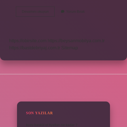
Tanita
Devamını okuyun
Yorum Bırak
Hangi
Ülke
https://obirsite.com
https://beysanmobilya.com.tr
https://bastdebriyaj.com.tr
Sitemap
SIDEBAR
SON YAZILAR
kuzu baskül et fiyatları ne kadar ?