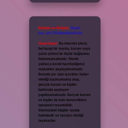
Reklam ve İletişim:
Skype:
live:.cid.575569c608265c69
Yasal Uyarı:
Bu internet sitesi,
herhangi bir marka, kurum veya
şahıs şirketi ile hiçbir bağlantısı
bulunmamaktadır. Sitede
yalnızca kendi hazırladığımız
makaleler paylaşılmaktadır.
Burada yer alan içerikler haber
niteliği taşımamakta olup,
gerçek kurum ve kişiler
hakkında paylaşım
yapılmamaktadır. Gerçek kurum
ve kişiler ile isim benzerlikleri
tamamen tesadüfidir.
Sitemizdeki bilgiler taslak
halindedir ve tavsiye niteliği
taşımazlar.