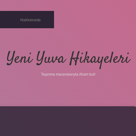
Hakkımızda
Yeni Yuva Hikayeleri
Taşınma maceralarıyla ilham bul!