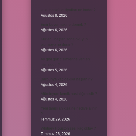
kuzu baskül et fiyatları ne kadar ?
Ağustos 8, 2026
Emir buyurmak ne demek ?
Ağustos 6, 2026
Kur’an’ı baştan sona okuyup
bitirmeye ne denir ?
Ağustos 6, 2026
Ay gibi gök cisimlerine verilen
isim nedir ?
Ağustos 5, 2026
Barbunya kaç dakika haşlanır ?
Ağustos 4, 2026
Alüminyum kemik hastalığı nedir ?
Ağustos 4, 2026
Yeni tanışılan kıza ne hediye alınır
?
Temmuz 29, 2026
Whitney Houston sesi kaç oktav ?
Temmuz 26, 2026