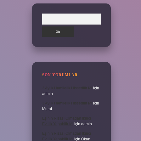
Arama
SON YORUMLAR
3 Aylık Hamilelik Hissedilir Mi
için
admin
3 Aylık Hamilelik Hissedilir Mi
için
Murat
Eşinin Rızası Olmadan Ikinci
Evlilik Yapabilir Mi
için
admin
Eşinin Rızası Olmadan Ikinci
Evlilik Yapabilir Mi
için
Okan