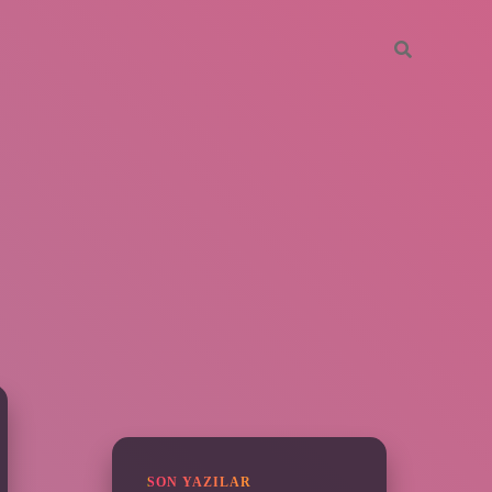
SIDEBAR
piabella
SON YAZILAR