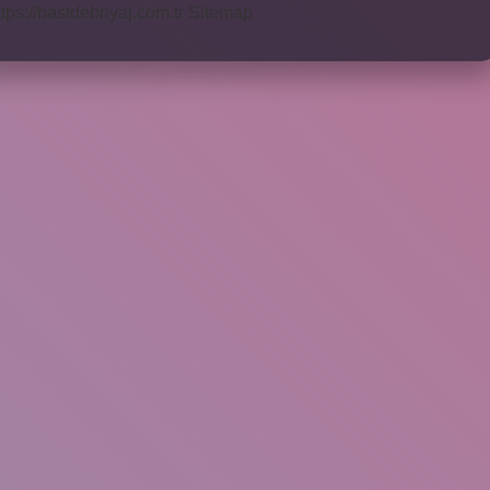
ttps://bastdebriyaj.com.tr
Sitemap