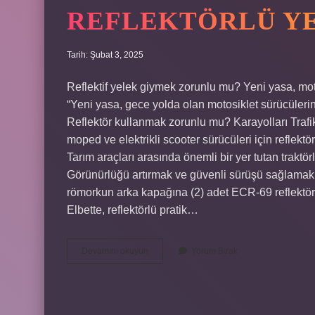
REFLEKTÖRLÜ YE
Tarih: Şubat 3, 2025
Reflektif yelek giymek zorunlu mu? Yeni yasa, moto
“Yeni yasa, gece yolda olan motosiklet sürücülerini
Reflektör kullanmak zorunlu mu? Karayolları Trafik
moped ve elektrikli scooter sürücüleri için reflekt
Tarım araçları arasında önemli bir yer tutan traktö
Görünürlüğü artırmak ve güvenli sürüşü sağlamak a
römorkun arka kapağına (2) adet ECR-69 reflektör 
Elbette, reflektörlü pratik…
Reflektörlü
Devamını okuyun
Yorum Bırak
Yelek
Şart
Mı