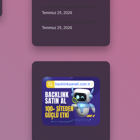
Lazistan’da hangi şehirler var ?
Temmuz 25, 2026
Kilit modu engelledi ne demek ?
Temmuz 25, 2026