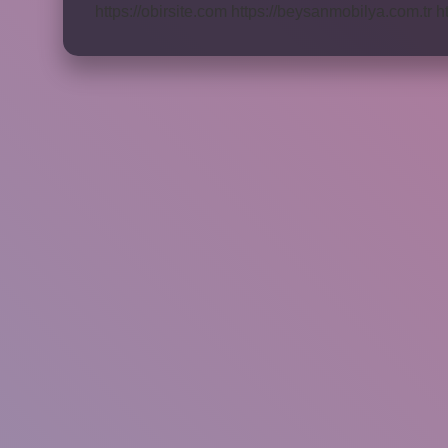
https://obirsite.com
https://beysanmobilya.com.tr
h