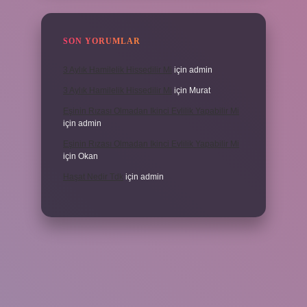
SON YORUMLAR
3 Aylık Hamilelik Hissedilir Mi
için
admin
3 Aylık Hamilelik Hissedilir Mi
için
Murat
Eşinin Rızası Olmadan Ikinci Evlilik Yapabilir Mi
için
admin
Eşinin Rızası Olmadan Ikinci Evlilik Yapabilir Mi
için
Okan
Haşat Nedir Tdk
için
admin