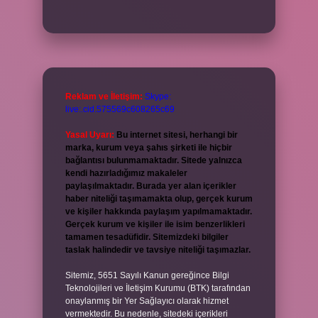
Reklam ve İletişim:
Skype:
live:.cid.575569c608265c69
Yasal Uyarı:
Bu internet sitesi, herhangi bir
marka, kurum veya şahıs şirketi ile hiçbir
bağlantısı bulunmamaktadır. Sitede yalnızca
kendi hazırladığımız makaleler
paylaşılmaktadır. Burada yer alan içerikler
haber niteliği taşımamakta olup, gerçek kurum
ve kişiler hakkında paylaşım yapılmamaktadır.
Gerçek kurum ve kişiler ile isim benzerlikleri
tamamen tesadüfidir. Sitemizdeki bilgiler
taslak halindedir ve tavsiye niteliği taşımazlar.
Sitemiz, 5651 Sayılı Kanun gereğince Bilgi
Teknolojileri ve İletişim Kurumu (BTK) tarafından
onaylanmış bir Yer Sağlayıcı olarak hizmet
vermektedir. Bu nedenle, sitedeki içerikleri