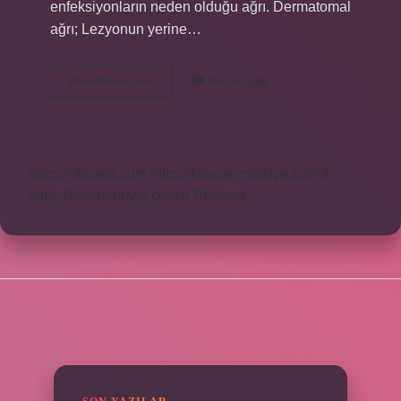
enfeksiyonların neden olduğu ağrı. Dermatomal
ağrı; Lezyonun yerine…
Lokalizasyon
Devamını okuyun
Yorum Bırak
Ne
Demektir
Tip
https://obirsite.com
https://beysanmobilya.com.tr
https://bastdebriyaj.com.tr
Sitemap
SIDEBAR