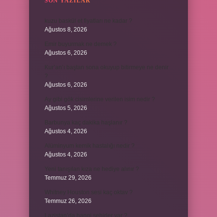
SON YAZILAR
kuzu baskül et fiyatları ne kadar ?
Ağustos 8, 2026
Emir buyurmak ne demek ?
Ağustos 6, 2026
Kur’an’ı baştan sona okuyup bitirmeye ne denir
?
Ağustos 6, 2026
Ay gibi gök cisimlerine verilen isim nedir ?
Ağustos 5, 2026
Barbunya kaç dakika haşlanır ?
Ağustos 4, 2026
Alüminyum kemik hastalığı nedir ?
Ağustos 4, 2026
Yeni tanışılan kıza ne hediye alınır ?
Temmuz 29, 2026
Whitney Houston sesi kaç oktav ?
Temmuz 26, 2026
Lazistan’da hangi şehirler var ?