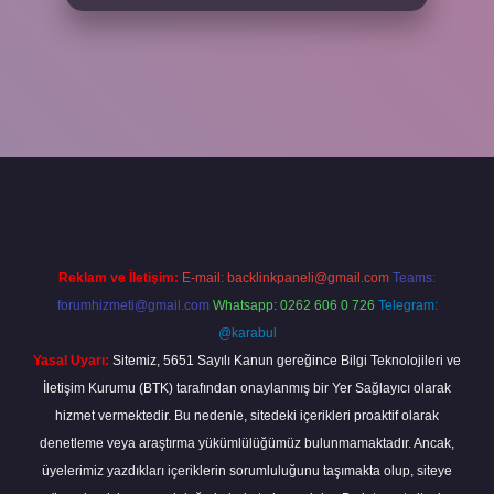
ella
Reklam ve İletişim:
E-mail:
backlinkpaneli@gmail.com
Teams:
forumhizmeti@gmail.com
Whatsapp: 0262 606 0 726
Telegram:
@karabul
Yasal Uyarı:
Sitemiz, 5651 Sayılı Kanun gereğince Bilgi Teknolojileri ve
İletişim Kurumu (BTK) tarafından onaylanmış bir Yer Sağlayıcı olarak
hizmet vermektedir. Bu nedenle, sitedeki içerikleri proaktif olarak
denetleme veya araştırma yükümlülüğümüz bulunmamaktadır. Ancak,
üyelerimiz yazdıkları içeriklerin sorumluluğunu taşımakta olup, siteye