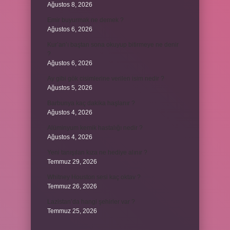
Ağustos 8, 2026
Emir buyurmak ne demek ?
Ağustos 6, 2026
Kur’an’ı baştan sona okuyup bitirmeye ne denir
?
Ağustos 6, 2026
Ay gibi gök cisimlerine verilen isim nedir ?
Ağustos 5, 2026
Barbunya kaç dakika haşlanır ?
Ağustos 4, 2026
Alüminyum kemik hastalığı nedir ?
Ağustos 4, 2026
Yeni tanışılan kıza ne hediye alınır ?
Temmuz 29, 2026
Whitney Houston sesi kaç oktav ?
Temmuz 26, 2026
Lazistan’da hangi şehirler var ?
Temmuz 25, 2026