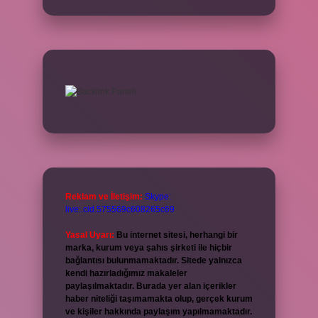
Reklam ve İletişim:
Skype:
live:.cid.575569c608265c69
Yasal Uyarı:
Bu internet sitesi, herhangi bir
marka, kurum veya şahıs şirketi ile hiçbir
bağlantısı bulunmamaktadır. Sitede yalnızca
kendi hazırladığımız makaleler
paylaşılmaktadır. Burada yer alan içerikler
haber niteliği taşımamakta olup, gerçek kurum
ve kişiler hakkında paylaşım yapılmamaktadır.