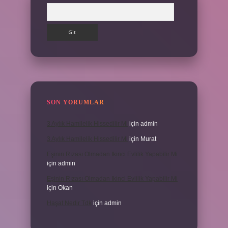
Arama
SON YORUMLAR
3 Aylık Hamilelik Hissedilir Mi
için
admin
3 Aylık Hamilelik Hissedilir Mi
için
Murat
Eşinin Rızası Olmadan Ikinci Evlilik Yapabilir Mi
için
admin
Eşinin Rızası Olmadan Ikinci Evlilik Yapabilir Mi
için
Okan
Haşat Nedir Tdk
için
admin