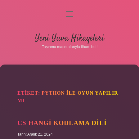
menüyü
aç
Anasayfa
Yeni Yuva Hikayeleri
Gizlilik Politikası
Taşınma maceralarıyla ilham bul!
Yasal Uyarı
Hakkımızda
ETIKET:
PYTHON ILE OYUN YAPILIR
MI
CS HANGI KODLAMA DILI
Tarih: Aralık 21, 2024