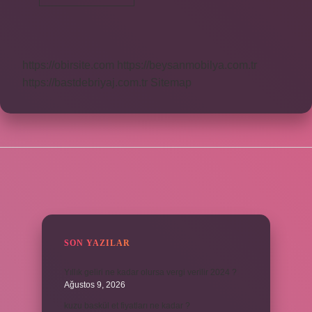
Hangi
Kodlama
Dili
https://obirsite.com
https://beysanmobilya.com.tr
https://bastdebriyaj.com.tr
Sitemap
SIDEBAR
SON YAZILAR
Yıllık geliri ne kadar olursa vergi verilir 2024 ?
Ağustos 9, 2026
kuzu baskül et fiyatları ne kadar ?