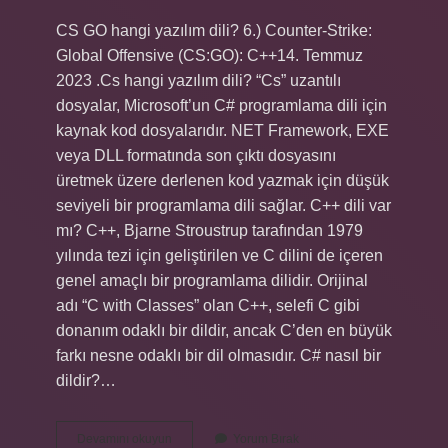
CS GO hangi yazılım dili? 6.) Counter-Strike:
Global Offensive (CS:GO): C++14. Temmuz
2023 .Cs hangi yazılım dili? “Cs” uzantılı
dosyalar, Microsoft’un C# programlama dili için
kaynak kod dosyalarıdır. NET Framework, EXE
veya DLL formatında son çıktı dosyasını
üretmek üzere derlenen kod yazmak için düşük
seviyeli bir programlama dili sağlar. C++ dili var
mı? C++, Bjarne Stroustrup tarafından 1979
yılında tezi için geliştirilen ve C dilini de içeren
genel amaçlı bir programlama dilidir. Orijinal
adı “C with Classes” olan C++, selefi C gibi
donanım odaklı bir dildir, ancak C’den en büyük
farkı nesne odaklı bir dil olmasıdır. C# nasıl bir
dildir?…
Cs
Devamını okuyun
Yorum Bırak