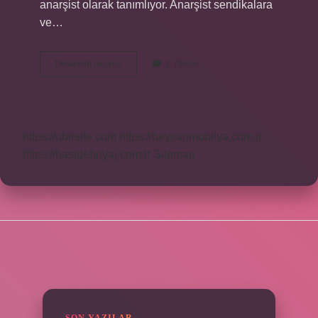
anarşist olarak tanımlıyor. Anarşist sendikalara
ve…
Chomsky
Devamını okuyun
2 Yorum
Nin
Teorisi
Nedir
https://obirsite.com
https://beysanmobilya.com.tr
https://bastdebriyaj.com.tr
Sitemap
SIDEBAR