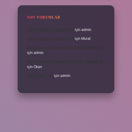
SON YORUMLAR
3 Aylık Hamilelik Hissedilir Mi
için
admin
3 Aylık Hamilelik Hissedilir Mi
için
Murat
Eşinin Rızası Olmadan Ikinci Evlilik Yapabilir Mi
için
admin
Eşinin Rızası Olmadan Ikinci Evlilik Yapabilir Mi
için
Okan
Haşat Nedir Tdk
için
admin