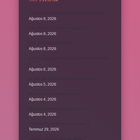
SON YAZILAR
Yıllık geliri ne kadar olursa vergi verilir 2024 ?
Ağustos 9, 2026
kuzu baskül et fiyatları ne kadar ?
Ağustos 8, 2026
Emir buyurmak ne demek ?
Ağustos 6, 2026
Kur’an’ı baştan sona okuyup bitirmeye ne denir
?
Ağustos 6, 2026
Ay gibi gök cisimlerine verilen isim nedir ?
Ağustos 5, 2026
Barbunya kaç dakika haşlanır ?
Ağustos 4, 2026
Alüminyum kemik hastalığı nedir ?
Ağustos 4, 2026
Yeni tanışılan kıza ne hediye alınır ?
Temmuz 29, 2026
Whitney Houston sesi kaç oktav ?