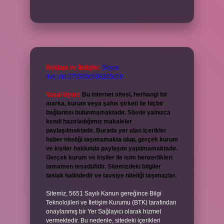
Reklam ve İletişim:
Skype:
live:.cid.575569c608265c69
Yasal Uyarı:
Bu internet sitesi, herhangi bir
marka, kurum veya şahıs şirketi ile hiçbir
bağlantısı bulunmamaktadır. Sitede yalnızca
kendi hazırladığımız makaleler
paylaşılmaktadır. Burada yer alan içerikler
haber niteliği taşımamakta olup, gerçek kurum
ve kişiler hakkında paylaşım yapılmamaktadır.
Gerçek kurum ve kişiler ile isim benzerlikleri
tamamen tesadüfidir. Sitemizdeki bilgiler
taslak halindedir ve tavsiye niteliği taşımazlar.
Sitemiz, 5651 Sayılı Kanun gereğince Bilgi
Teknolojileri ve İletişim Kurumu (BTK) tarafından
onaylanmış bir Yer Sağlayıcı olarak hizmet
vermektedir. Bu nedenle, sitedeki içerikleri