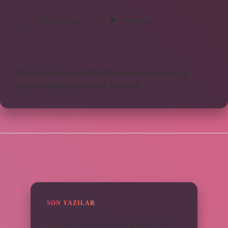
Satınalma
Devamını okuyun
Yorum Bırak
Siparişi
Ne
Demek
https://obirsite.com
https://beysanmobilya.com.tr
https://bastdebriyaj.com.tr
Sitemap
SIDEBAR
SON YAZILAR
Yıllık geliri ne kadar olursa vergi verilir 2024 ?