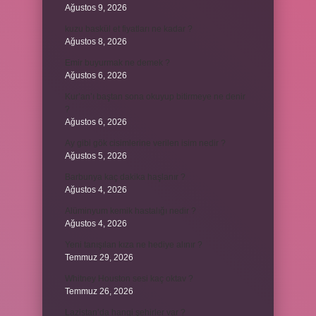
Ağustos 9, 2026
kuzu baskül et fiyatları ne kadar ?
Ağustos 8, 2026
Emir buyurmak ne demek ?
Ağustos 6, 2026
Kur’an’ı baştan sona okuyup bitirmeye ne denir
?
Ağustos 6, 2026
Ay gibi gök cisimlerine verilen isim nedir ?
Ağustos 5, 2026
Barbunya kaç dakika haşlanır ?
Ağustos 4, 2026
Alüminyum kemik hastalığı nedir ?
Ağustos 4, 2026
Yeni tanışılan kıza ne hediye alınır ?
Temmuz 29, 2026
Whitney Houston sesi kaç oktav ?
Temmuz 26, 2026
Lazistan’da hangi şehirler var ?