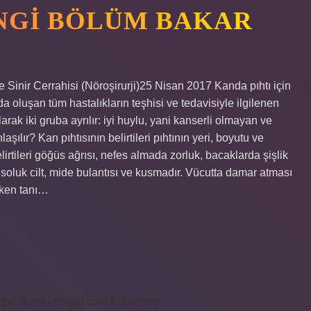
ANGI BÖLÜM BAKAR
 Sinir Cerrahisi (Nöroşirurji)25 Nisan 2017 Kanda pıhtı için
a oluşan tüm hastalıkların teşhisi ve tedavisiyle ilgilenen
arak iki gruba ayrılır: iyi huylu, yani kanserli olmayan ve
laşılır? Kan pıhtısının belirtileri pıhtının yeri, boyutu ve
elirtileri göğüs ağrısı, nefes almada zorluk, bacaklarda şişlik
soluk cilt, mide bulantısı ve kusmadır. Vücutta damar atması
erken tanı…
ttps://bastdebriyaj.com.tr
Sitemap