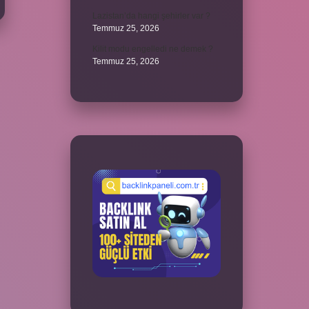
Lazistan’da hangi şehirler var ?
Temmuz 25, 2026
Kilit modu engelledi ne demek ?
Temmuz 25, 2026