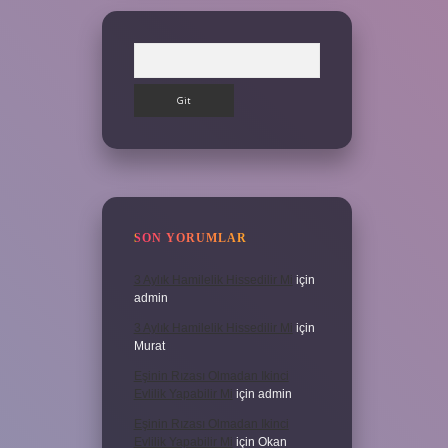
Arama
SON YORUMLAR
3 Aylık Hamilelik Hissedilir Mi
için
admin
3 Aylık Hamilelik Hissedilir Mi
için
Murat
Eşinin Rızası Olmadan Ikinci
Evlilik Yapabilir Mi
için
admin
Eşinin Rızası Olmadan Ikinci
Evlilik Yapabilir Mi
için
Okan