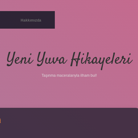
Hakkımızda
Yeni Yuva Hikayeleri
Taşınma maceralarıyla ilham bul!
I