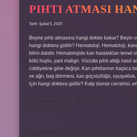
PIHTI ATMASI H
Tarih: Şubat 5, 2025
Beyne pıhtı atmasına hangi doktor bakar? Beyin ve
hangi doktora gidilir? Hematoloji. Hematoloji, kand
bilim dalıdır. Hematolojide kan hastalıkları temel ol
kötü huylu, yani malign. Vücutta pıhtı attığı nasıl an
ciddiyetine göre değişir. Kan pıhtılarının başlıca b
ve ağrı, baş dönmesi, kas güçsüzlüğü, uyuşukluk, 
için hangi doktora gidilir? Kalp damar cerrahisi, 
Pıhtı
Devamını okuyun
Yorum Bırak
Atması
Hangi
Bölüm
Bakar
https://obirsite.com
https://beysanmobilya.com.tr
h