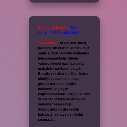
Reklam ve İletişim:
Skype:
live:.cid.575569c608265c69
Yasal Uyarı:
Bu internet sitesi,
herhangi bir marka, kurum veya
şahıs şirketi ile hiçbir bağlantısı
bulunmamaktadır. Sitede
yalnızca kendi hazırladığımız
makaleler paylaşılmaktadır.
Burada yer alan içerikler haber
niteliği taşımamakta olup,
gerçek kurum ve kişiler
hakkında paylaşım
yapılmamaktadır. Gerçek kurum
ve kişiler ile isim benzerlikleri
tamamen tesadüfidir.
Sitemizdeki bilgiler taslak
halindedir ve tavsiye niteliği
taşımazlar.