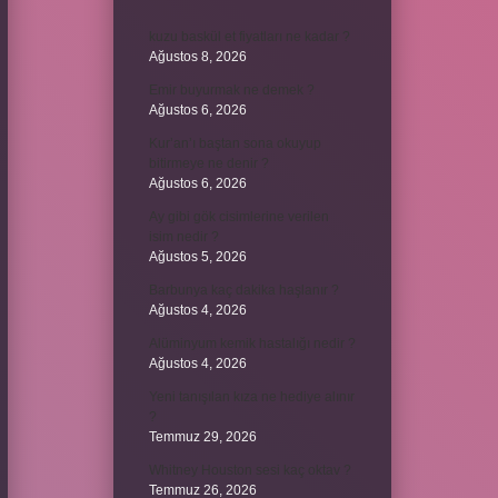
kuzu baskül et fiyatları ne kadar ?
Ağustos 8, 2026
Emir buyurmak ne demek ?
Ağustos 6, 2026
Kur’an’ı baştan sona okuyup
bitirmeye ne denir ?
Ağustos 6, 2026
Ay gibi gök cisimlerine verilen
isim nedir ?
Ağustos 5, 2026
Barbunya kaç dakika haşlanır ?
Ağustos 4, 2026
Alüminyum kemik hastalığı nedir ?
Ağustos 4, 2026
Yeni tanışılan kıza ne hediye alınır
?
Temmuz 29, 2026
Whitney Houston sesi kaç oktav ?
Temmuz 26, 2026