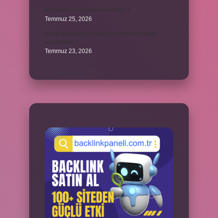
Kilit modu engelledi ne demek ?
Temmuz 25, 2026
Kadın kocasından habersiz annesine para
verebilir mi ?
Temmuz 23, 2026