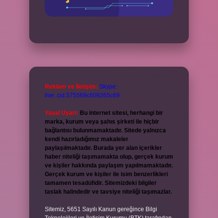
Reklam ve İletişim:
Skype:
live:.cid.575569c608265c69
Yasal Uyarı:
Bu internet sitesi, herhangi bir
marka, kurum veya şahıs şirketi ile hiçbir
bağlantısı bulunmamaktadır. Sitede yalnızca
kendi hazırladığımız makaleler
paylaşılmaktadır. Burada yer alan içerikler
haber niteliği taşımamakta olup, gerçek kurum
ve kişiler hakkında paylaşım yapılmamaktadır.
Gerçek kurum ve kişiler ile isim benzerlikleri
tamamen tesadüfidir. Sitemizdeki bilgiler
taslak halindedir ve tavsiye niteliği taşımazlar.
Sitemiz, 5651 Sayılı Kanun gereğince Bilgi