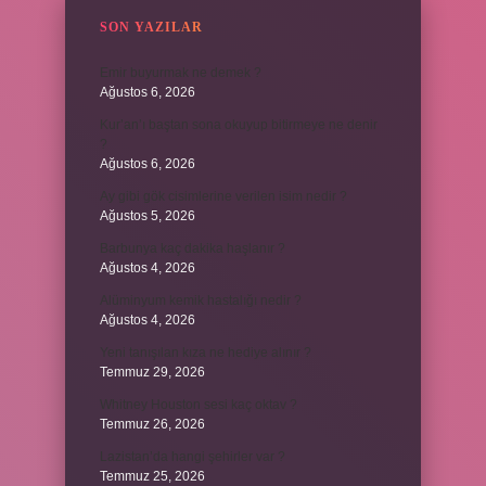
SON YAZILAR
Emir buyurmak ne demek ?
Ağustos 6, 2026
Kur’an’ı baştan sona okuyup bitirmeye ne denir
?
Ağustos 6, 2026
Ay gibi gök cisimlerine verilen isim nedir ?
Ağustos 5, 2026
Barbunya kaç dakika haşlanır ?
Ağustos 4, 2026
Alüminyum kemik hastalığı nedir ?
Ağustos 4, 2026
Yeni tanışılan kıza ne hediye alınır ?
Temmuz 29, 2026
Whitney Houston sesi kaç oktav ?
Temmuz 26, 2026
Lazistan’da hangi şehirler var ?
Temmuz 25, 2026