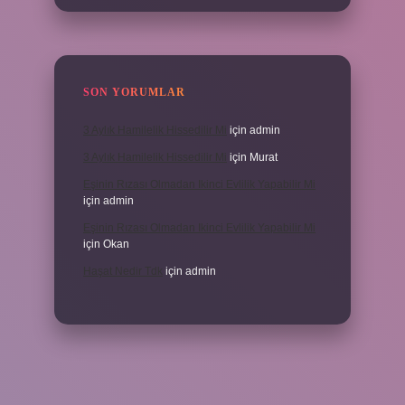
SON YORUMLAR
3 Aylık Hamilelik Hissedilir Mi
için
admin
3 Aylık Hamilelik Hissedilir Mi
için
Murat
Eşinin Rızası Olmadan Ikinci Evlilik Yapabilir Mi
için
admin
Eşinin Rızası Olmadan Ikinci Evlilik Yapabilir Mi
için
Okan
Haşat Nedir Tdk
için
admin