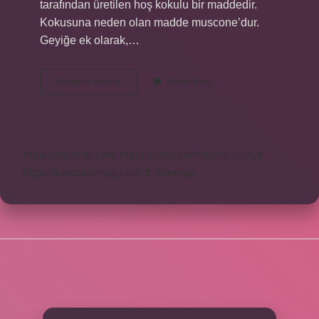
tarafından üretilen hoş kokulu bir maddedir.
Kokusuna neden olan madde muscone’dur.
Geyiğe ek olarak,…
Parfüm
Devamını okuyun
Yorum Bırak
Hangi
Hayvandan
Yapılır
https://obirsite.com
https://beysanmobilya.com.tr
https://bastdebriyaj.com.tr
Sitemap
SIDEBAR