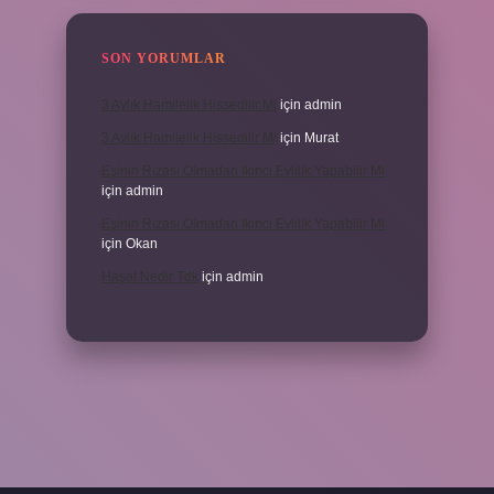
SON YORUMLAR
3 Aylık Hamilelik Hissedilir Mi
için
admin
3 Aylık Hamilelik Hissedilir Mi
için
Murat
Eşinin Rızası Olmadan Ikinci Evlilik Yapabilir Mi
için
admin
Eşinin Rızası Olmadan Ikinci Evlilik Yapabilir Mi
için
Okan
Haşat Nedir Tdk
için
admin