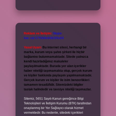
Reklam ve İletişim:
Skype:
live:.cid.575569c608265c69
Yasal Uyarı:
Bu internet sitesi, herhangi bir
marka, kurum veya şahıs şirketi ile hiçbir
bağlantısı bulunmamaktadır. Sitede yalnızca
kendi hazırladığımız makaleler
paylaşılmaktadır. Burada yer alan içerikler
haber niteliği taşımamakta olup, gerçek kurum
ve kişiler hakkında paylaşım yapılmamaktadır.
Gerçek kurum ve kişiler ile isim benzerlikleri
tamamen tesadüfidir. Sitemizdeki bilgiler
taslak halindedir ve tavsiye niteliği taşımazlar.
Sitemiz, 5651 Sayılı Kanun gereğince Bilgi
Teknolojileri ve İletişim Kurumu (BTK) tarafından
onaylanmış bir Yer Sağlayıcı olarak hizmet
vermektedir. Bu nedenle, sitedeki içerikleri