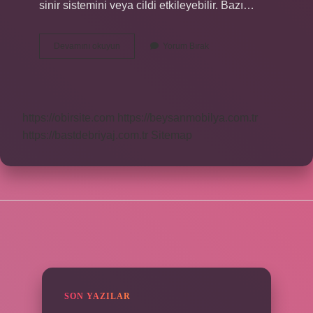
sinir sistemini veya cildi etkileyebilir. Bazı…
Insanlarda
Devamını okuyun
Yorum Bırak
Parazit
Ne
Demek
https://obirsite.com
https://beysanmobilya.com.tr
https://bastdebriyaj.com.tr
Sitemap
SIDEBAR
SON YAZILAR