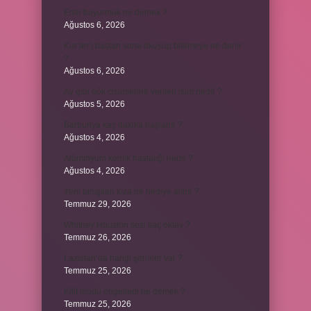
Emir buyurmak ne demek ?
Ağustos 6, 2026
Kur’an’ı baştan sona okuyup bitirmeye ne denir
?
Ağustos 6, 2026
Ay gibi gök cisimlerine verilen isim nedir ?
Ağustos 5, 2026
Barbunya kaç dakika haşlanır ?
Ağustos 4, 2026
Alüminyum kemik hastalığı nedir ?
Ağustos 4, 2026
Yeni tanışılan kıza ne hediye alınır ?
Temmuz 29, 2026
Whitney Houston sesi kaç oktav ?
Temmuz 26, 2026
Lazistan’da hangi şehirler var ?
Temmuz 25, 2026
Kilit modu engelledi ne demek ?
Temmuz 25, 2026