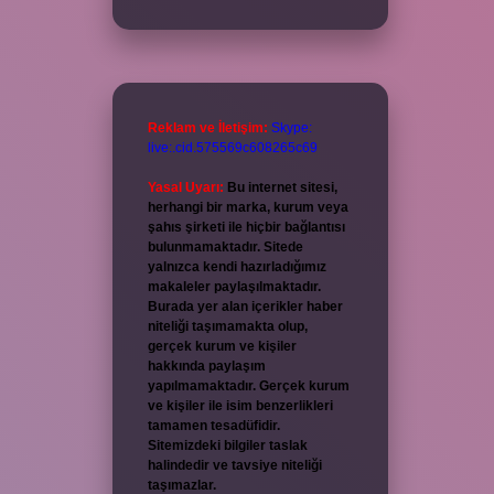
Reklam ve İletişim:
Skype:
live:.cid.575569c608265c69
Yasal Uyarı:
Bu internet sitesi,
herhangi bir marka, kurum veya
şahıs şirketi ile hiçbir bağlantısı
bulunmamaktadır. Sitede
yalnızca kendi hazırladığımız
makaleler paylaşılmaktadır.
Burada yer alan içerikler haber
niteliği taşımamakta olup,
gerçek kurum ve kişiler
hakkında paylaşım
yapılmamaktadır. Gerçek kurum
ve kişiler ile isim benzerlikleri
tamamen tesadüfidir.
Sitemizdeki bilgiler taslak
halindedir ve tavsiye niteliği
taşımazlar.