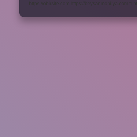
https://obirsite.com
https://beysanmobilya.com.tr
h