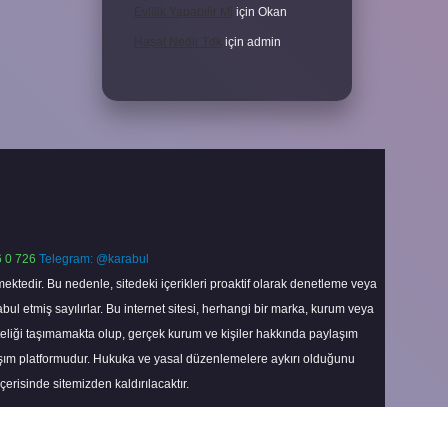
Evlilik Yapabilir Mi
için
Okan
Haşat Nedir Tdk
için
admin
 0 726
Telegram: @karabul
ektedir. Bu nedenle, sitedeki içerikleri proaktif olarak denetleme veya
 etmiş sayılırlar. Bu internet sitesi, herhangi bir marka, kurum veya
niteliği taşımamakta olup, gerçek kurum ve kişiler hakkında paylaşım
laşım platformudur. Hukuka ve yasal düzenlemelere aykırı olduğunu
içerisinde sitemizden kaldırılacaktır.
Scroll
to