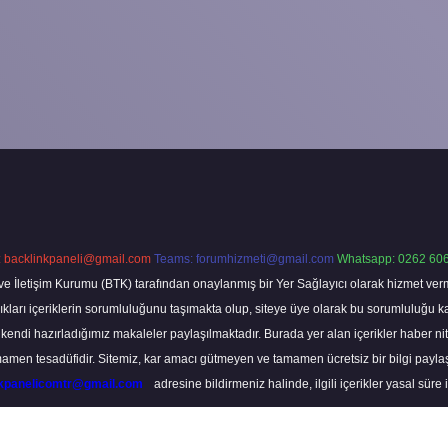
:
backlinkpaneli@gmail.com
Teams:
forumhizmeti@gmail.com
Whatsapp: 0262 606
ve İletişim Kurumu (BTK) tarafından onaylanmış bir Yer Sağlayıcı olarak hizmet verm
rı içeriklerin sorumluluğunu taşımakta olup, siteye üye olarak bu sorumluluğu kabul
a kendi hazırladığımız makaleler paylaşılmaktadır. Burada yer alan içerikler haber 
tamamen tesadüfidir. Sitemiz, kar amacı gütmeyen ve tamamen ücretsiz bir bilgi pay
nkpanelicomtr@gmail.com
adresine bildirmeniz halinde, ilgili içerikler yasal süre 