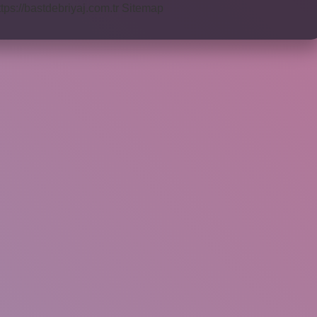
ttps://bastdebriyaj.com.tr
Sitemap