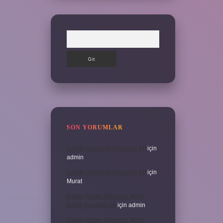
Arama
SON YORUMLAR
3 Aylık Hamilelik Hissedilir Mi
için
admin
3 Aylık Hamilelik Hissedilir Mi
için
Murat
Eşinin Rızası Olmadan Ikinci
Evlilik Yapabilir Mi
için
admin
Eşinin Rızası Olmadan Ikinci