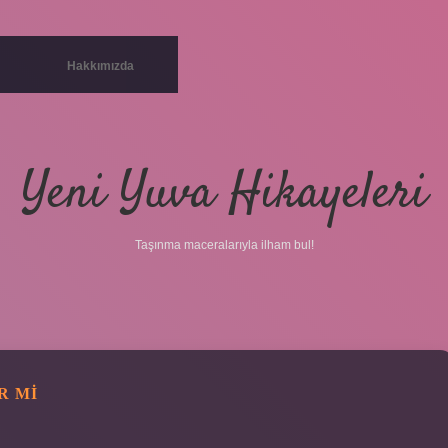
Hakkımızda
Yeni Yuva Hikayeleri
Taşınma maceralarıyla ilham bul!
R MI