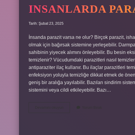
INSANLARDA PAR
Tarih: Şubat 23, 2025
İnsanda parazit varsa ne olur? Birçok parazit, isha
olmak için bağırsak sistemine yerleşebilir. Darmpar
sahibinin yiyecek alımını önleyebilir. Bu besin eksi
temizlenir? Vücudumdaki parazitleri nasıl temizler
antiparaziter ilaç kullanır. Bu ilaçlar parazitleri t
enfeksiyon yoluyla temizliğe dikkat etmek de önemli
geniş bir aralığa yayılabilir. Bazıları sindirim sist
sistemini veya cildi etkileyebilir. Bazı…
Insanlarda
Devamını okuyun
Yorum Bırak
Parazit
Ne
Demek