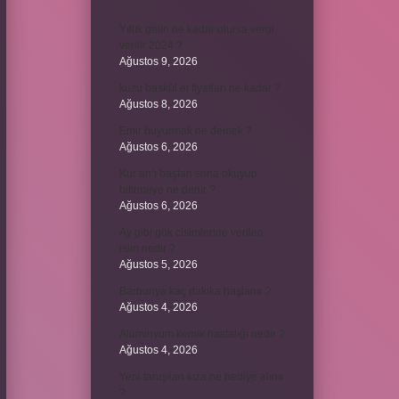
Yıllık geliri ne kadar olursa vergi
verilir 2024 ?
Ağustos 9, 2026
kuzu baskül et fiyatları ne kadar ?
Ağustos 8, 2026
Emir buyurmak ne demek ?
Ağustos 6, 2026
Kur’an’ı baştan sona okuyup
bitirmeye ne denir ?
Ağustos 6, 2026
Ay gibi gök cisimlerine verilen
isim nedir ?
Ağustos 5, 2026
Barbunya kaç dakika haşlanır ?
Ağustos 4, 2026
Alüminyum kemik hastalığı nedir ?
Ağustos 4, 2026
Yeni tanışılan kıza ne hediye alınır
?