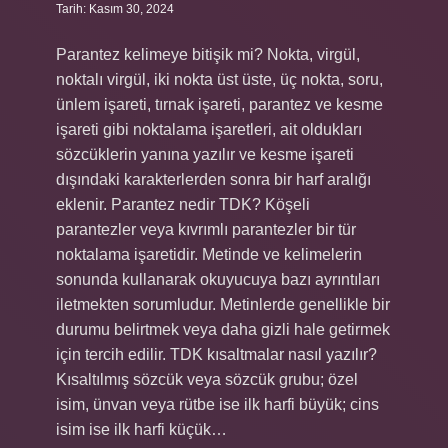
Tarih: Kasım 30, 2024
Parantez kelimeye bitişik mi? Nokta, virgül,
noktalı virgül, iki nokta üst üste, üç nokta, soru,
ünlem işareti, tırnak işareti, parantez ve kesme
işareti gibi noktalama işaretleri, ait oldukları
sözcüklerin yanına yazılır ve kesme işareti
dışındaki karakterlerden sonra bir harf aralığı
eklenir. Parantez nedir TDK? Köşeli
parantezler veya kıvrımlı parantezler bir tür
noktalama işaretidir. Metinde ve kelimelerin
sonunda kullanarak okuyucuya bazı ayrıntıları
iletmekten sorumludur. Metinlerde genellikle bir
durumu belirtmek veya daha gizli hale getirmek
için tercih edilir. TDK kısaltmalar nasıl yazılır?
Kısaltılmış sözcük veya sözcük grubu; özel
isim, ünvan veya rütbe ise ilk harfi büyük; cins
isim ise ilk harfi küçük…