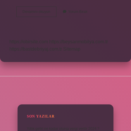
Parantez
Devamını okuyun
Yorum Bırak
Tdk
Nasıl
Yazılır
https://obirsite.com
https://beysanmobilya.com.tr
https://bastdebriyaj.com.tr
Sitemap
SIDEBAR
SON YAZILAR
Yıllık geliri ne kadar olursa vergi verilir 2024 ?