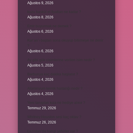
Ağustos 9, 2026
kuzu baskül et fiyatları ne kadar ?
Ağustos 8, 2026
Emir buyurmak ne demek ?
Ağustos 6, 2026
Kur’an’ı baştan sona okuyup bitirmeye ne denir
?
Ağustos 6, 2026
Ay gibi gök cisimlerine verilen isim nedir ?
Ağustos 5, 2026
Barbunya kaç dakika haşlanır ?
Ağustos 4, 2026
Alüminyum kemik hastalığı nedir ?
Ağustos 4, 2026
Yeni tanışılan kıza ne hediye alınır ?
Temmuz 29, 2026
Whitney Houston sesi kaç oktav ?
Temmuz 26, 2026
Lazistan’da hangi şehirler var ?