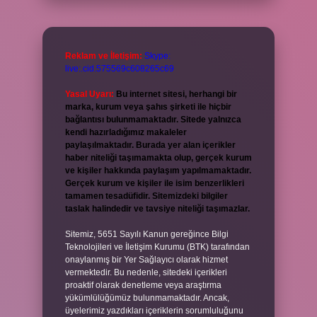
Reklam ve İletişim:
Skype:
live:.cid.575569c608265c69
Yasal Uyarı:
Bu internet sitesi, herhangi bir
marka, kurum veya şahıs şirketi ile hiçbir
bağlantısı bulunmamaktadır. Sitede yalnızca
kendi hazırladığımız makaleler
paylaşılmaktadır. Burada yer alan içerikler
haber niteliği taşımamakta olup, gerçek kurum
ve kişiler hakkında paylaşım yapılmamaktadır.
Gerçek kurum ve kişiler ile isim benzerlikleri
tamamen tesadüfidir. Sitemizdeki bilgiler
taslak halindedir ve tavsiye niteliği taşımazlar.
Sitemiz, 5651 Sayılı Kanun gereğince Bilgi
Teknolojileri ve İletişim Kurumu (BTK) tarafından
onaylanmış bir Yer Sağlayıcı olarak hizmet
vermektedir. Bu nedenle, sitedeki içerikleri
proaktif olarak denetleme veya araştırma
yükümlülüğümüz bulunmamaktadır. Ancak,
üyelerimiz yazdıkları içeriklerin sorumluluğunu