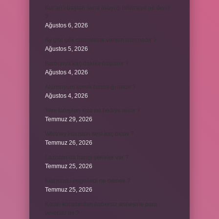
Kur’an’ı baştan sona okuyup bitirmeye ne denir
?
Ağustos 6, 2026
Ay gibi gök cisimlerine verilen isim nedir ?
Ağustos 5, 2026
Barbunya kaç dakika haşlanır ?
Ağustos 4, 2026
Alüminyum kemik hastalığı nedir ?
Ağustos 4, 2026
Yeni tanışılan kıza ne hediye alınır ?
Temmuz 29, 2026
Whitney Houston sesi kaç oktav ?
Temmuz 26, 2026
Lazistan’da hangi şehirler var ?
Temmuz 25, 2026
Kilit modu engelledi ne demek ?
Temmuz 25, 2026
Kadın kocasından habersiz annesine para
verebilir mi ?