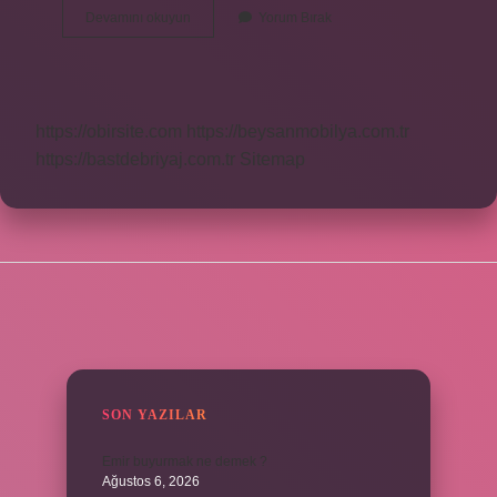
Türkiyede
Devamını okuyun
Yorum Bırak
Kaç
Özel
Jet
Var
https://obirsite.com
https://beysanmobilya.com.tr
https://bastdebriyaj.com.tr
Sitemap
SIDEBAR
SON YAZILAR
Emir buyurmak ne demek ?
Ağustos 6, 2026