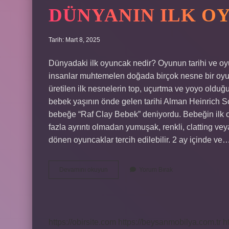
DÜNYANIN ILK O
Tarih: Mart 8, 2025
Dünyadaki ilk oyuncak nedir? Oyunun tarihi ve oyun
insanlar muhtemelen doğada birçok nesne bir oyunc
üretilen ilk nesnelerin top, uçurtma ve yoyo oldu
bebek yaşının önde gelen tarihi Alman Heinrich Sc
bebeğe “Raf Clay Bebek” deniyordu. Bebeğin ilk o
fazla ayrıntı olmadan yumuşak, renkli, clatting vey
dönen oyuncaklar tercih edilebilir. 2 ay içinde ve
Dünyanın
Devamını okuyun
Yorum Bırak
Ilk
Oyuncağı
Nedir
https://obirsite.com
https://beysanmobilya.com.tr
h