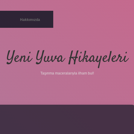
Hakkımızda
Yeni Yuva Hikayeleri
Taşınma maceralarıyla ilham bul!