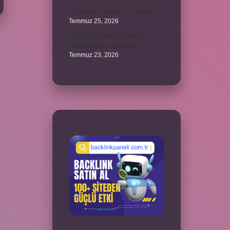
Kilit modu engelledi ne demek ?
Temmuz 25, 2026
Kadın kocasından habersiz
annesine para verebilir mi ?
Temmuz 23, 2026