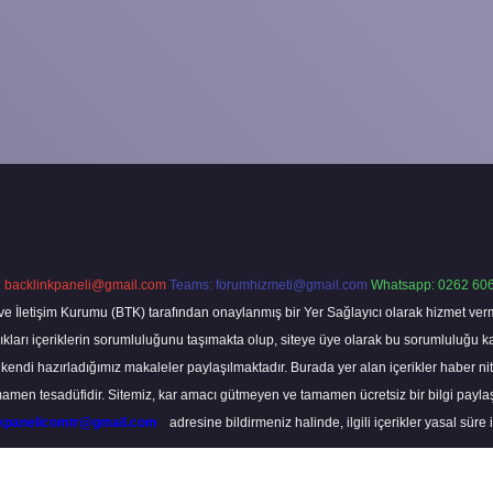
:
backlinkpaneli@gmail.com
Teams:
forumhizmeti@gmail.com
Whatsapp: 0262 606
ve İletişim Kurumu (BTK) tarafından onaylanmış bir Yer Sağlayıcı olarak hizmet verm
rı içeriklerin sorumluluğunu taşımakta olup, siteye üye olarak bu sorumluluğu kabul
a kendi hazırladığımız makaleler paylaşılmaktadır. Burada yer alan içerikler haber 
tamamen tesadüfidir. Sitemiz, kar amacı gütmeyen ve tamamen ücretsiz bir bilgi pay
nkpanelicomtr@gmail.com
adresine bildirmeniz halinde, ilgili içerikler yasal süre 