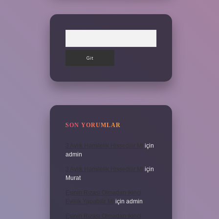
Arama
SON YORUMLAR
3 Aylık Hamilelik Hissedilir Mi
için
admin
3 Aylık Hamilelik Hissedilir Mi
için
Murat
Eşinin Rızası Olmadan Ikinci
Evlilik Yapabilir Mi
için
admin
Eşinin Rızası Olmadan Ikinci