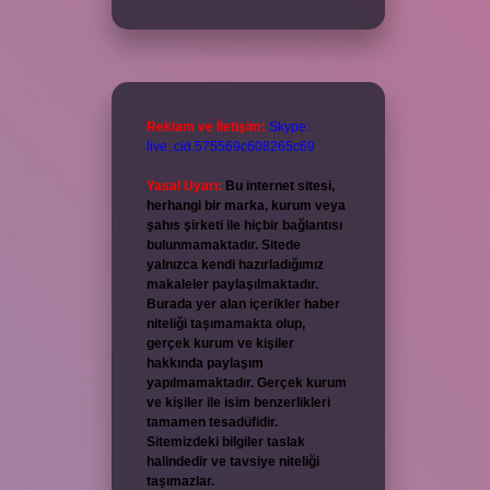
Reklam ve İletişim:
Skype:
live:.cid.575569c608265c69
Yasal Uyarı:
Bu internet sitesi,
herhangi bir marka, kurum veya
şahıs şirketi ile hiçbir bağlantısı
bulunmamaktadır. Sitede
yalnızca kendi hazırladığımız
makaleler paylaşılmaktadır.
Burada yer alan içerikler haber
niteliği taşımamakta olup,
gerçek kurum ve kişiler
hakkında paylaşım
yapılmamaktadır. Gerçek kurum
ve kişiler ile isim benzerlikleri
tamamen tesadüfidir.
Sitemizdeki bilgiler taslak
halindedir ve tavsiye niteliği
taşımazlar.