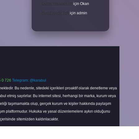
Evlilik Yapabilir Mi
için
Okan
Haşat Nedir Tdk
için
admin
 0 726
Telegram: @karabul
ektedir. Bu nedenle, sitedeki içerikleri proaktif olarak denetleme veya
 etmiş sayılırlar. Bu internet sitesi, herhangi bir marka, kurum veya
niteliği taşımamakta olup, gerçek kurum ve kişiler hakkında paylaşım
laşım platformudur. Hukuka ve yasal düzenlemelere aykırı olduğunu
içerisinde sitemizden kaldırılacaktır.
Scroll
to