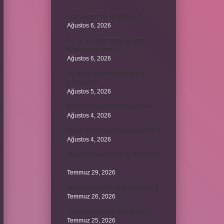
Emir buyurmak ne demek ?
Ağustos 6, 2026
Kur’an’ı baştan sona okuyup
bitirmeye ne denir ?
Ağustos 6, 2026
Ay gibi gök cisimlerine verilen
isim nedir ?
Ağustos 5, 2026
Barbunya kaç dakika haşlanır ?
Ağustos 4, 2026
Alüminyum kemik hastalığı nedir ?
Ağustos 4, 2026
Yeni tanışılan kıza ne hediye alınır
?
Temmuz 29, 2026
Whitney Houston sesi kaç oktav ?
Temmuz 26, 2026
Lazistan’da hangi şehirler var ?
Temmuz 25, 2026