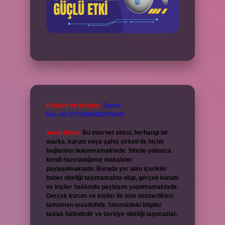
Reklam ve İletişim:
Skype:
live:.cid.575569c608265c69
Yasal Uyarı:
Bu internet sitesi, herhangi bir
marka, kurum veya şahıs şirketi ile hiçbir
bağlantısı bulunmamaktadır. Sitede yalnızca
kendi hazırladığımız makaleler
paylaşılmaktadır. Burada yer alan içerikler
haber niteliği taşımamakta olup, gerçek kurum
ve kişiler hakkında paylaşım yapılmamaktadır.
Gerçek kurum ve kişiler ile isim benzerlikleri
tamamen tesadüfidir. Sitemizdeki bilgiler
taslak halindedir ve tavsiye niteliği taşımazlar.