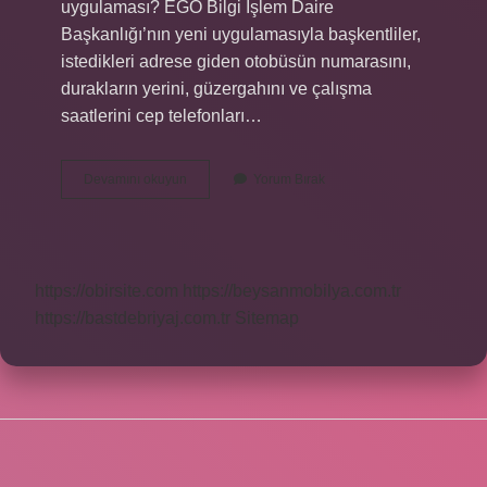
uygulaması? EGO Bilgi İşlem Daire
Başkanlığı’nın yeni uygulamasıyla başkentliler,
istedikleri adrese giden otobüsün numarasını,
durakların yerini, güzergahını ve çalışma
saatlerini cep telefonları…
Ankara
Devamını okuyun
Yorum Bırak
Otobüs
Nerede
Uygulaması
https://obirsite.com
https://beysanmobilya.com.tr
https://bastdebriyaj.com.tr
Sitemap