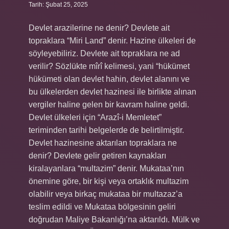
Tarih: Şubat 25, 2025
Devlet arazilerine ne denir? Devlete ait
topraklara “Miri Land” denir. Hazine ülkeleri de
söyleyebiliriz. Devlete ait topraklara ne ad
verilir? Sözlükte mîrî kelimesi, yani “hükümet
hükümeti olan devlet hahin, devlet alanını ve
bu ülkelerden devlet hazinesi ile birlikte alınan
vergiler haline gelen bir kavram haline geldi.
Devlet ülkeleri için “Arazî-i Memletet”
teriminden tarihi belgelerde de belirtilmiştir.
Devlet hazinesine aktarılan topraklara ne
denir? Devlete gelir getiren kaynakları
kiralayanlara “multazim” denir. Mukataa’nın
önemine göre, bir kişi veya ortaklık multazim
olabilir veya birkaç mukataa bir multazaz’a
teslim edildi ve Mukataa bölgesinin geliri
doğrudan Maliye Bakanlığı’na aktarıldı. Mülk ve