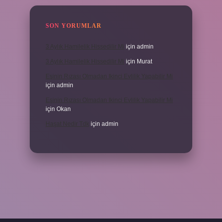
SON YORUMLAR
3 Aylık Hamilelik Hissedilir Mi
için
admin
3 Aylık Hamilelik Hissedilir Mi
için
Murat
Eşinin Rızası Olmadan Ikinci Evlilik Yapabilir Mi
için
admin
Eşinin Rızası Olmadan Ikinci Evlilik Yapabilir Mi
için
Okan
Haşat Nedir Tdk
için
admin