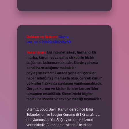
Reklam ve İletişim:
Skype:
live:.cid.575569c608265c69
Yasal Uyarı:
Bu internet sitesi, herhangi bir
marka, kurum veya şahıs şirketi ile hiçbir
bağlantısı bulunmamaktadır. Sitede yalnızca
kendi hazırladığımız makaleler
paylaşılmaktadır. Burada yer alan içerikler
haber niteliği taşımamakta olup, gerçek kurum
ve kişiler hakkında paylaşım yapılmamaktadır.
Gerçek kurum ve kişiler ile isim benzerlikleri
tamamen tesadüfidir. Sitemizdeki bilgiler
taslak halindedir ve tavsiye niteliği taşımazlar.
Sitemiz, 5651 Sayılı Kanun gereğince Bilgi
Teknolojileri ve İletişim Kurumu (BTK) tarafından
onaylanmış bir Yer Sağlayıcı olarak hizmet
vermektedir. Bu nedenle, sitedeki içerikleri