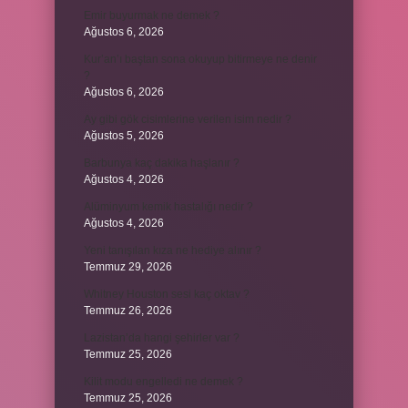
Emir buyurmak ne demek ?
Ağustos 6, 2026
Kur’an’ı baştan sona okuyup bitirmeye ne denir
?
Ağustos 6, 2026
Ay gibi gök cisimlerine verilen isim nedir ?
Ağustos 5, 2026
Barbunya kaç dakika haşlanır ?
Ağustos 4, 2026
Alüminyum kemik hastalığı nedir ?
Ağustos 4, 2026
Yeni tanışılan kıza ne hediye alınır ?
Temmuz 29, 2026
Whitney Houston sesi kaç oktav ?
Temmuz 26, 2026
Lazistan’da hangi şehirler var ?
Temmuz 25, 2026
Kilit modu engelledi ne demek ?
Temmuz 25, 2026