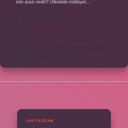
miri arazi nedir? Ülkedeki mülkiyet…
Devlete
Devamını okuyun
Yorum Bırak
Ait
Olan
Araziye
Ne
Denir
https://obirsite.com
https://beysanmobilya.com.tr
https://bastdebriyaj.com.tr
Sitemap
SIDEBAR
SON YAZILAR