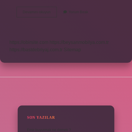
Muck
Devamını okuyun
Yorum Bırak
Ne
Demek
Sosyal
Medya
https://obirsite.com
https://beysanmobilya.com.tr
https://bastdebriyaj.com.tr
Sitemap
SIDEBAR
SON YAZILAR
Emir buyurmak ne demek ?