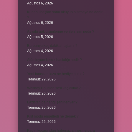
Ağustos 6, 2026
Kur’an’ı baştan sona okuyup bitirmeye ne denir
?
Ağustos 6, 2026
Ay gibi gök cisimlerine verilen isim nedir ?
Ağustos 5, 2026
Barbunya kaç dakika haşlanır ?
Ağustos 4, 2026
Alüminyum kemik hastalığı nedir ?
Ağustos 4, 2026
Yeni tanışılan kıza ne hediye alınır ?
Temmuz 29, 2026
Whitney Houston sesi kaç oktav ?
Temmuz 26, 2026
Lazistan’da hangi şehirler var ?
Temmuz 25, 2026
Kilit modu engelledi ne demek ?
Temmuz 25, 2026
Kadın kocasından habersiz annesine para