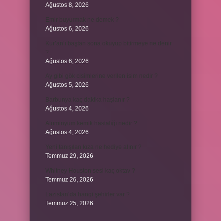
Ağustos 8, 2026
Emir buyurmak ne demek ?
Ağustos 6, 2026
Kur’an’ı baştan sona okuyup bitirmeye ne denir
?
Ağustos 6, 2026
Ay gibi gök cisimlerine verilen isim nedir ?
Ağustos 5, 2026
Barbunya kaç dakika haşlanır ?
Ağustos 4, 2026
Alüminyum kemik hastalığı nedir ?
Ağustos 4, 2026
Yeni tanışılan kıza ne hediye alınır ?
Temmuz 29, 2026
Whitney Houston sesi kaç oktav ?
Temmuz 26, 2026
Lazistan’da hangi şehirler var ?
Temmuz 25, 2026