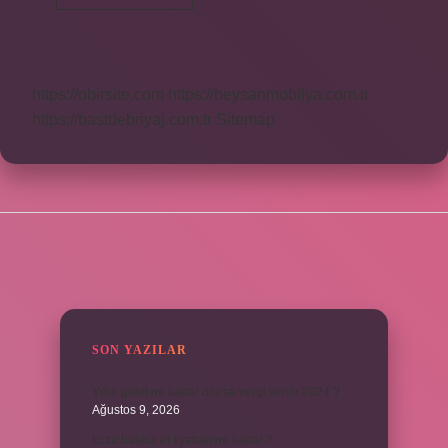
Insan
Nedir
https://obirsite.com
https://beysanmobilya.com.tr
https://bastdebriyaj.com.tr
Sitemap
SIDEBAR
SON YAZILAR
Yıllık geliri ne kadar olursa vergi verilir 2024 ?
Ağustos 9, 2026
kuzu baskül et fiyatları ne kadar ?