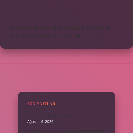
Insan
Nedir
https://obirsite.com
https://beysanmobilya.com.tr
https://bastdebriyaj.com.tr
Sitemap
SIDEBAR
SON YAZILAR
Emir buyurmak ne demek ?
Ağustos 6, 2026
Kur’an’ı baştan sona okuyup bitirmeye ne denir