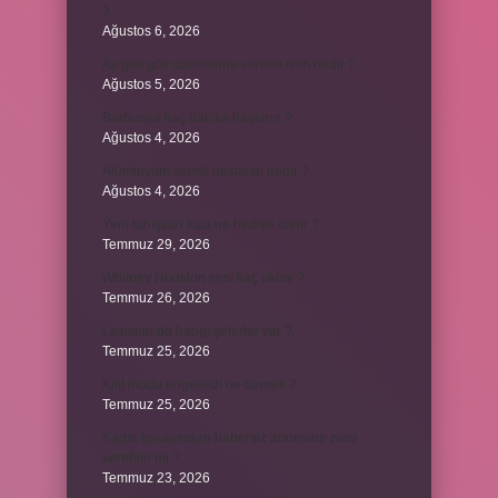
?
Ağustos 6, 2026
Ay gibi gök cisimlerine verilen isim nedir ?
Ağustos 5, 2026
Barbunya kaç dakika haşlanır ?
Ağustos 4, 2026
Alüminyum kemik hastalığı nedir ?
Ağustos 4, 2026
Yeni tanışılan kıza ne hediye alınır ?
Temmuz 29, 2026
Whitney Houston sesi kaç oktav ?
Temmuz 26, 2026
Lazistan’da hangi şehirler var ?
Temmuz 25, 2026
Kilit modu engelledi ne demek ?
Temmuz 25, 2026
Kadın kocasından habersiz annesine para
verebilir mi ?
Temmuz 23, 2026