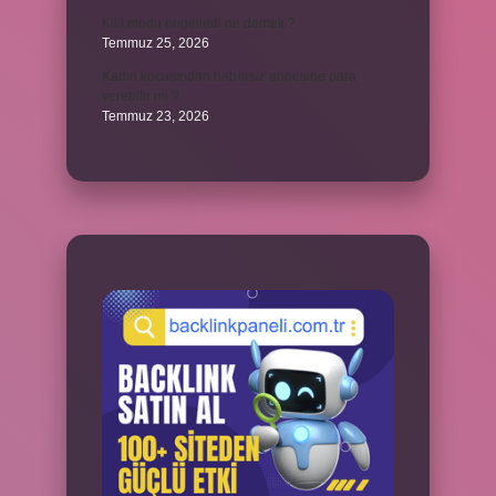
Kilit modu engelledi ne demek ?
Temmuz 25, 2026
Kadın kocasından habersiz annesine para
verebilir mi ?
Temmuz 23, 2026