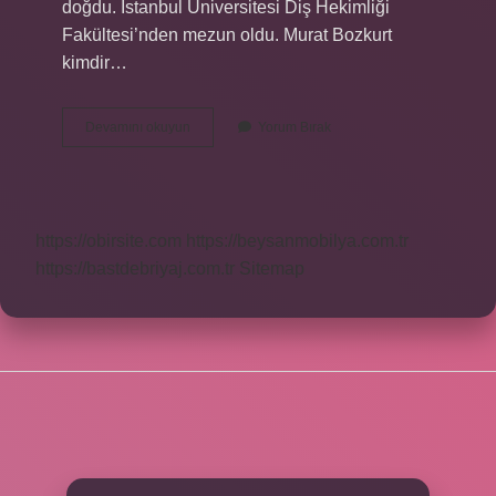
doğdu. İstanbul Üniversitesi Diş Hekimliği
Fakültesi’nden mezun oldu. Murat Bozkurt
kimdir…
Mustafa
Devamını okuyun
Yorum Bırak
Hüsnü
Bozkurt
Babası
Kimdir
https://obirsite.com
https://beysanmobilya.com.tr
https://bastdebriyaj.com.tr
Sitemap
SIDEBAR