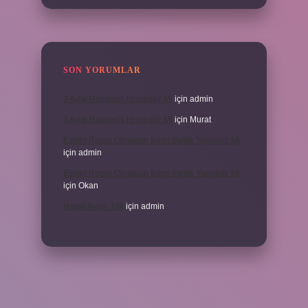
SON YORUMLAR
3 Aylık Hamilelik Hissedilir Mi
için
admin
3 Aylık Hamilelik Hissedilir Mi
için
Murat
Eşinin Rızası Olmadan Ikinci Evlilik Yapabilir Mi
için
admin
Eşinin Rızası Olmadan Ikinci Evlilik Yapabilir Mi
için
Okan
Haşat Nedir Tdk
için
admin