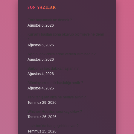
SON YAZILAR
Emir buyurmak ne demek ?
Ağustos 6, 2026
Kur’an’ı baştan sona okuyup bitirmeye ne denir
?
Ağustos 6, 2026
Ay gibi gök cisimlerine verilen isim nedir ?
Ağustos 5, 2026
Barbunya kaç dakika haşlanır ?
Ağustos 4, 2026
Alüminyum kemik hastalığı nedir ?
Ağustos 4, 2026
Yeni tanışılan kıza ne hediye alınır ?
Temmuz 29, 2026
Whitney Houston sesi kaç oktav ?
Temmuz 26, 2026
Lazistan’da hangi şehirler var ?
Temmuz 25, 2026