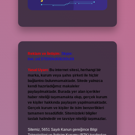
Reklam ve İletişim:
Skype:
live:.cid.575569c608265c69
Yasal Uyarı:
Bu internet sitesi, herhangi bir
marka, kurum veya şahıs şirketi ile hiçbir
bağlantısı bulunmamaktadır. Sitede yalnızca
kendi hazırladığımız makaleler
paylaşılmaktadır. Burada yer alan içerikler
haber niteliği taşımamakta olup, gerçek kurum
ve kişiler hakkında paylaşım yapılmamaktadır.
Gerçek kurum ve kişiler ile isim benzerlikleri
tamamen tesadüfidir. Sitemizdeki bilgiler
taslak halindedir ve tavsiye niteliği taşımazlar.
Sitemiz, 5651 Sayılı Kanun gereğince Bilgi