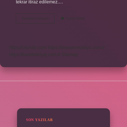
tekrar itiraz edilemez.…
Nihai
Devamını okuyun
Yorum Bırak
Karar
Ne
Zaman
Tebliğ
Edilir
https://obirsite.com
https://beysanmobilya.com.tr
https://bastdebriyaj.com.tr
Sitemap
SIDEBAR
SON YAZILAR