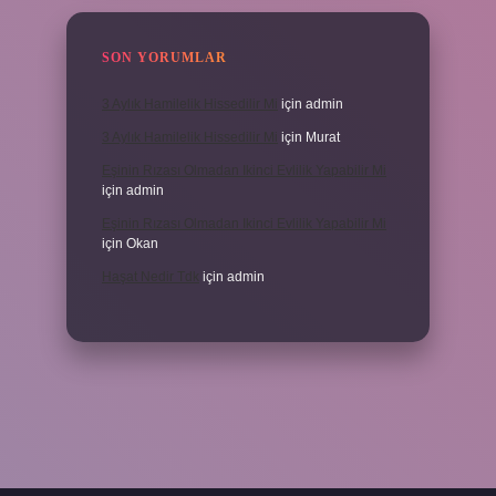
SON YORUMLAR
3 Aylık Hamilelik Hissedilir Mi
için
admin
3 Aylık Hamilelik Hissedilir Mi
için
Murat
Eşinin Rızası Olmadan Ikinci Evlilik Yapabilir Mi
için
admin
Eşinin Rızası Olmadan Ikinci Evlilik Yapabilir Mi
için
Okan
Haşat Nedir Tdk
için
admin