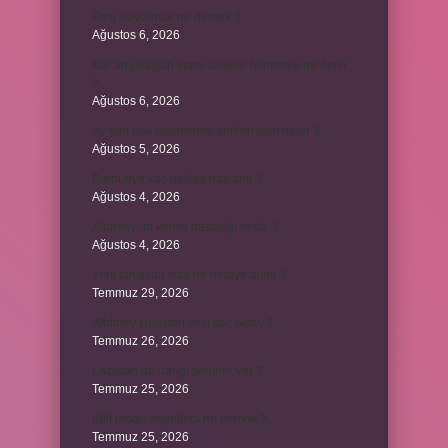
Emir buyurmak ne demek ?
Ağustos 6, 2026
Kur’an’ı baştan sona okuyup bitirmeye ne denir
?
Ağustos 6, 2026
Ay gibi gök cisimlerine verilen isim nedir ?
Ağustos 5, 2026
Barbunya kaç dakika haşlanır ?
Ağustos 4, 2026
Alüminyum kemik hastalığı nedir ?
Ağustos 4, 2026
Yeni tanışılan kıza ne hediye alınır ?
Temmuz 29, 2026
Whitney Houston sesi kaç oktav ?
Temmuz 26, 2026
Lazistan’da hangi şehirler var ?
Temmuz 25, 2026
Kilit modu engelledi ne demek ?
Temmuz 25, 2026