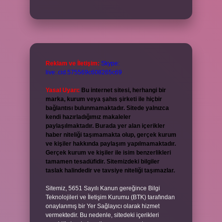
Reklam ve İletişim:
Skype:
live:.cid.575569c608265c69
Yasal Uyarı:
Bu internet sitesi, herhangi bir
marka, kurum veya şahıs şirketi ile hiçbir
bağlantısı bulunmamaktadır. Sitede yalnızca
kendi hazırladığımız makaleler
paylaşılmaktadır. Burada yer alan içerikler
haber niteliği taşımamakta olup, gerçek kurum
ve kişiler hakkında paylaşım yapılmamaktadır.
Gerçek kurum ve kişiler ile isim benzerlikleri
tamamen tesadüfidir. Sitemizdeki bilgiler
taslak halindedir ve tavsiye niteliği taşımazlar.
Sitemiz, 5651 Sayılı Kanun gereğince Bilgi
Teknolojileri ve İletişim Kurumu (BTK) tarafından
onaylanmış bir Yer Sağlayıcı olarak hizmet
vermektedir. Bu nedenle, sitedeki içerikleri