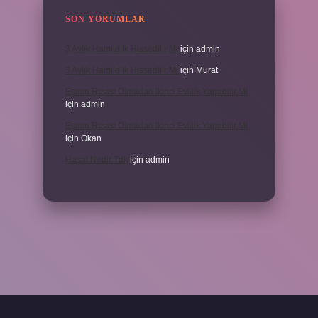
SON YORUMLAR
3 Aylık Hamilelik Hissedilir Mi
için
admin
3 Aylık Hamilelik Hissedilir Mi
için
Murat
Eşinin Rızası Olmadan Ikinci Evlilik Yapabilir Mi
için
admin
Eşinin Rızası Olmadan Ikinci Evlilik Yapabilir Mi
için
Okan
Haşat Nedir Tdk
için
admin
piabella