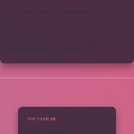
Bağıl
Devamını okuyun
Yorum Bırak
Nem
Oranını
Ne
Arttırır
https://obirsite.com
https://beysanmobilya.com.tr
https://bastdebriyaj.com.tr
Sitemap
SIDEBAR
SON YAZILAR
Emir buyurmak ne demek ?