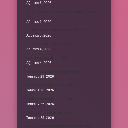
Ağustos 6, 2026
Kur’an’ı baştan sona okuyup bitirmeye ne denir
?
Ağustos 6, 2026
Ay gibi gök cisimlerine verilen isim nedir ?
Ağustos 5, 2026
Barbunya kaç dakika haşlanır ?
Ağustos 4, 2026
Alüminyum kemik hastalığı nedir ?
Ağustos 4, 2026
Yeni tanışılan kıza ne hediye alınır ?
Temmuz 29, 2026
Whitney Houston sesi kaç oktav ?
Temmuz 26, 2026
Lazistan’da hangi şehirler var ?
Temmuz 25, 2026
Kilit modu engelledi ne demek ?
Temmuz 25, 2026
Kadın kocasından habersiz annesine para