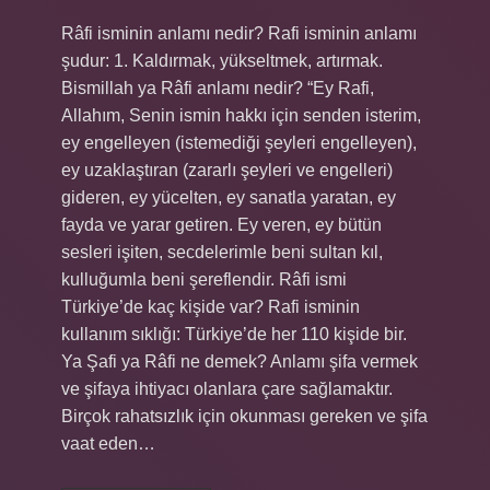
Râfi isminin anlamı nedir? Rafi isminin anlamı
şudur: 1. Kaldırmak, yükseltmek, artırmak.
Bismillah ya Râfi anlamı nedir? “Ey Rafi,
Allahım, Senin ismin hakkı için senden isterim,
ey engelleyen (istemediği şeyleri engelleyen),
ey uzaklaştıran (zararlı şeyleri ve engelleri)
gideren, ey yücelten, ey sanatla yaratan, ey
fayda ve yarar getiren. Ey veren, ey bütün
sesleri işiten, secdelerimle beni sultan kıl,
kulluğumla beni şereflendir. Râfi ismi
Türkiye’de kaç kişide var? Rafi isminin
kullanım sıklığı: Türkiye’de her 110 kişide bir.
Ya Şafi ya Râfi ne demek? Anlamı şifa vermek
ve şifaya ihtiyacı olanlara çare sağlamaktır.
Birçok rahatsızlık için okunması gereken ve şifa
vaat eden…