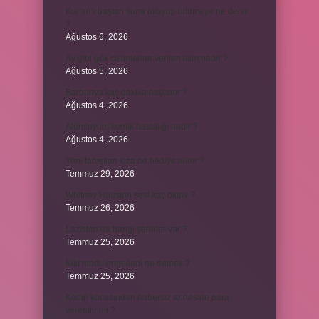
Kur’an’ı baştan sona okuyup bitirmeye ne denir
?
Ağustos 6, 2026
Ay gibi gök cisimlerine verilen isim nedir ?
Ağustos 5, 2026
Barbunya kaç dakika haşlanır ?
Ağustos 4, 2026
Alüminyum kemik hastalığı nedir ?
Ağustos 4, 2026
Yeni tanışılan kıza ne hediye alınır ?
Temmuz 29, 2026
Whitney Houston sesi kaç oktav ?
Temmuz 26, 2026
Lazistan’da hangi şehirler var ?
Temmuz 25, 2026
Kilit modu engelledi ne demek ?
Temmuz 25, 2026
Kadın kocasından habersiz annesine para
verebilir mi ?