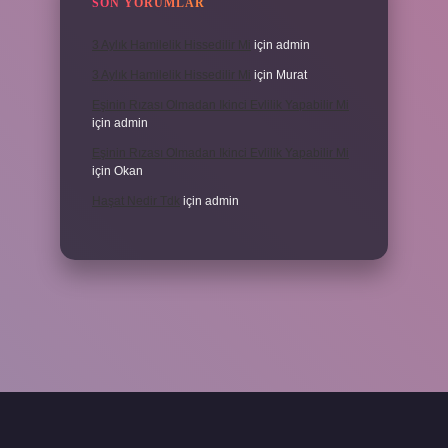
SON YORUMLAR
3 Aylık Hamilelik Hissedilir Mi
için
admin
3 Aylık Hamilelik Hissedilir Mi
için
Murat
Eşinin Rızası Olmadan Ikinci Evlilik Yapabilir Mi
için
admin
Eşinin Rızası Olmadan Ikinci Evlilik Yapabilir Mi
için
Okan
Haşat Nedir Tdk
için
admin
piabella