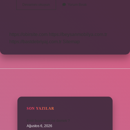
Rafi
Devamını okuyun
Yorum Bırak
Ismi
Ne
Anlama
Gelir
https://obirsite.com
https://beysanmobilya.com.tr
https://bastdebriyaj.com.tr
Sitemap
SIDEBAR
SON YAZILAR
Emir buyurmak ne demek ?
Ağustos 6, 2026