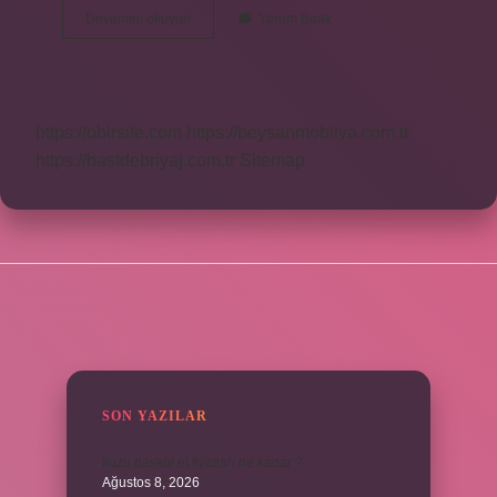
Baget
Devamını okuyun
Yorum Bırak
Kesim
Ne
Demek
https://obirsite.com
https://beysanmobilya.com.tr
https://bastdebriyaj.com.tr
Sitemap
SIDEBAR
SON YAZILAR
kuzu baskül et fiyatları ne kadar ?
Ağustos 8, 2026