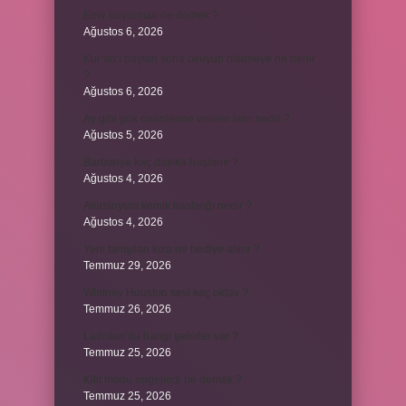
Emir buyurmak ne demek ?
Ağustos 6, 2026
Kur’an’ı baştan sona okuyup bitirmeye ne denir
?
Ağustos 6, 2026
Ay gibi gök cisimlerine verilen isim nedir ?
Ağustos 5, 2026
Barbunya kaç dakika haşlanır ?
Ağustos 4, 2026
Alüminyum kemik hastalığı nedir ?
Ağustos 4, 2026
Yeni tanışılan kıza ne hediye alınır ?
Temmuz 29, 2026
Whitney Houston sesi kaç oktav ?
Temmuz 26, 2026
Lazistan’da hangi şehirler var ?
Temmuz 25, 2026
Kilit modu engelledi ne demek ?
Temmuz 25, 2026