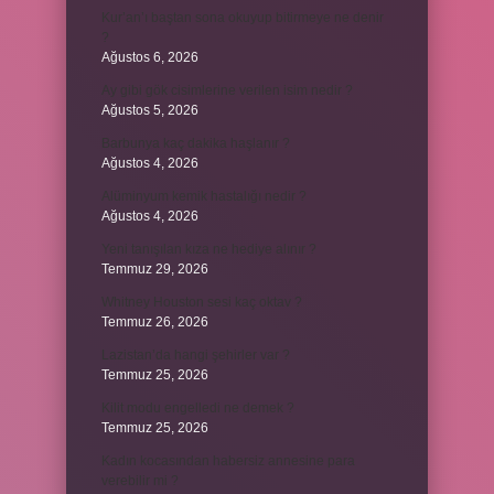
Kur’an’ı baştan sona okuyup bitirmeye ne denir
?
Ağustos 6, 2026
Ay gibi gök cisimlerine verilen isim nedir ?
Ağustos 5, 2026
Barbunya kaç dakika haşlanır ?
Ağustos 4, 2026
Alüminyum kemik hastalığı nedir ?
Ağustos 4, 2026
Yeni tanışılan kıza ne hediye alınır ?
Temmuz 29, 2026
Whitney Houston sesi kaç oktav ?
Temmuz 26, 2026
Lazistan’da hangi şehirler var ?
Temmuz 25, 2026
Kilit modu engelledi ne demek ?
Temmuz 25, 2026
Kadın kocasından habersiz annesine para
verebilir mi ?