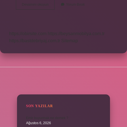
Nalokson
Devamını okuyun
Yorum Bırak
Nedir
Nasıl
Kullanılır
https://obirsite.com
https://beysanmobilya.com.tr
https://bastdebriyaj.com.tr
Sitemap
SIDEBAR
SON YAZILAR
Emir buyurmak ne demek ?
Ağustos 6, 2026