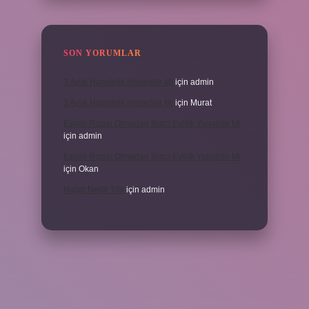
SON YORUMLAR
3 Aylık Hamilelik Hissedilir Mi
için
admin
3 Aylık Hamilelik Hissedilir Mi
için
Murat
Eşinin Rızası Olmadan Ikinci Evlilik Yapabilir Mi
için
admin
Eşinin Rızası Olmadan Ikinci Evlilik Yapabilir Mi
için
Okan
Haşat Nedir Tdk
için
admin