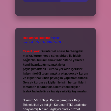
Reklam ve İletişim:
Skype:
live:.cid.575569c608265c69
Yasal Uyarı:
Bu internet sitesi, herhangi bir
marka, kurum veya şahıs şirketi ile hiçbir
bağlantısı bulunmamaktadır. Sitede yalnızca
kendi hazırladığımız makaleler
paylaşılmaktadır. Burada yer alan içerikler
haber niteliği taşımamakta olup, gerçek kurum
ve kişiler hakkında paylaşım yapılmamaktadır.
Gerçek kurum ve kişiler ile isim benzerlikleri
tamamen tesadüfidir. Sitemizdeki bilgiler
taslak halindedir ve tavsiye niteliği taşımazlar.
Sitemiz, 5651 Sayılı Kanun gereğince Bilgi
Teknolojileri ve İletişim Kurumu (BTK) tarafından
onaylanmış bir Yer Sağlayıcı olarak hizmet