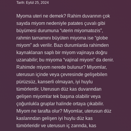
Tarih: Eylül 25, 2024
Myoma uteri ne demek? Rahim duvarının çok
sayıda miyom nedeniyle patates çuvalı gibi
büyümesi durumuna “uterin miyomatozis”,
rahmin tamamını büyüten miyoma ise “globe
miyom” adı verilir. Bazı durumlarda rahimden
kaynaklanan saplı bir miyom vajinaya doğru
uzanabilir; bu miyoma “vajinal miyom” da denir.
Rahimde miyom nerede bulunur? Miyomlar,
uterusun içinde veya çevresinde gelişebilen
pürüzsüz, kanserli olmayan, iyi huylu
tümörlerdir. Uterusun düz kas duvarından
gelişen miyomlar tek başına olabilir veya
çoğunlukla gruplar halinde ortaya çıkabilir.
Miyom ne tarafta olur? Miyomlar, uterusun düz
kaslarından gelişen iyi huylu düz kas
tümörleridir ve uterusun iç zarında, kas