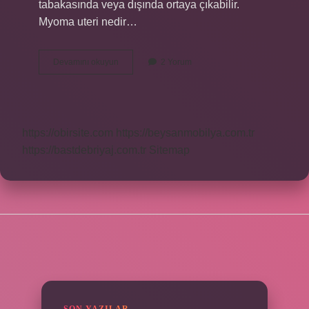
tabakasında veya dışında ortaya çıkabilir.
Myoma uteri nedir…
Myoma
Devamını okuyun
2 Yorum
Uteri
Nerede
Bulunur
https://obirsite.com
https://beysanmobilya.com.tr
https://bastdebriyaj.com.tr
Sitemap
SIDEBAR