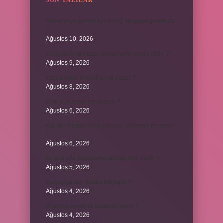
SON YAZILAR
Belediyeye girmek için hangi belgeler gereklidir
?
Ağustos 10, 2026
Yıllık geliri ne kadar olursa vergi verilir 2024 ?
Ağustos 9, 2026
kuzu baskül et fiyatları ne kadar ?
Ağustos 8, 2026
Emir buyurmak ne demek ?
Ağustos 6, 2026
Kur’an’ı baştan sona okuyup bitirmeye ne denir
?
Ağustos 6, 2026
Ay gibi gök cisimlerine verilen isim nedir ?
Ağustos 5, 2026
Barbunya kaç dakika haşlanır ?
Ağustos 4, 2026
Alüminyum kemik hastalığı nedir ?
Ağustos 4, 2026