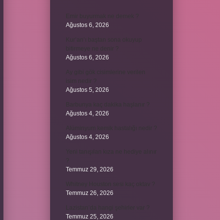
Emir buyurmak ne demek ?
Ağustos 6, 2026
Kur’an’ı baştan sona okuyup
bitirmeye ne denir ?
Ağustos 6, 2026
Ay gibi gök cisimlerine verilen
isim nedir ?
Ağustos 5, 2026
Barbunya kaç dakika haşlanır ?
Ağustos 4, 2026
Alüminyum kemik hastalığı nedir ?
Ağustos 4, 2026
Yeni tanışılan kıza ne hediye alınır
?
Temmuz 29, 2026
Whitney Houston sesi kaç oktav ?
Temmuz 26, 2026
Lazistan’da hangi şehirler var ?
Temmuz 25, 2026