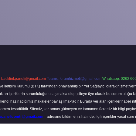
:
backlinkpaneli@gmail.com
Teams:
forumhizmeti@gmail.com
Whatsapp: 0262 606
ve İletişim Kurumu (BTK) tarafından onaylanmış bir Yer Sağlayıcı olarak hizmet verm
rı içeriklerin sorumluluğunu taşımakta olup, siteye üye olarak bu sorumluluğu kabul
a kendi hazırladığımız makaleler paylaşılmaktadır. Burada yer alan içerikler haber 
tamamen tesadüfidir. Sitemiz, kar amacı gütmeyen ve tamamen ücretsiz bir bilgi pay
nkpanelicomtr@gmail.com
adresine bildirmeniz halinde, ilgili içerikler yasal süre 