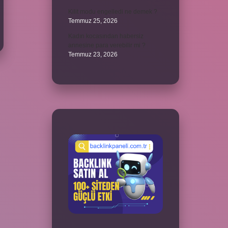
Kilit modu engelledi ne demek ?
Temmuz 25, 2026
Kadın kocasından habersiz
annesine para verebilir mi ?
Temmuz 23, 2026