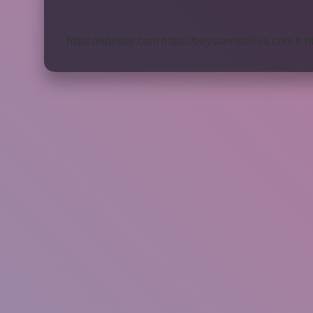
Nelere
Dikkat
Etmek
https://obirsite.com
https://beysanmobilya.com.tr
h
Gerekir