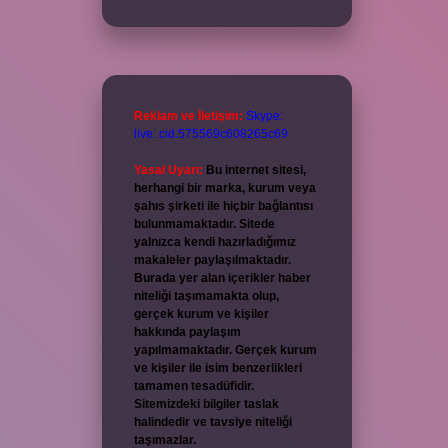
Reklam ve İletişim:
Skype:
live:.cid.575569c608265c69
Yasal Uyarı:
Bu internet sitesi,
herhangi bir marka, kurum veya
şahıs şirketi ile hiçbir bağlantısı
bulunmamaktadır. Sitede
yalnızca kendi hazırladığımız
makaleler paylaşılmaktadır.
Burada yer alan içerikler haber
niteliği taşımamakta olup,
gerçek kurum ve kişiler
hakkında paylaşım
yapılmamaktadır. Gerçek kurum
ve kişiler ile isim benzerlikleri
tamamen tesadüfidir.
Sitemizdeki bilgiler taslak
halindedir ve tavsiye niteliği
taşımazlar.