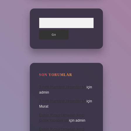
Arama
SON YORUMLAR
3 Aylık Hamilelik Hissedilir Mi
için
admin
3 Aylık Hamilelik Hissedilir Mi
için
Murat
Eşinin Rızası Olmadan Ikinci
Evlilik Yapabilir Mi
için
admin
Eşinin Rızası Olmadan Ikinci