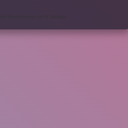
ttps://bastdebriyaj.com.tr
Sitemap