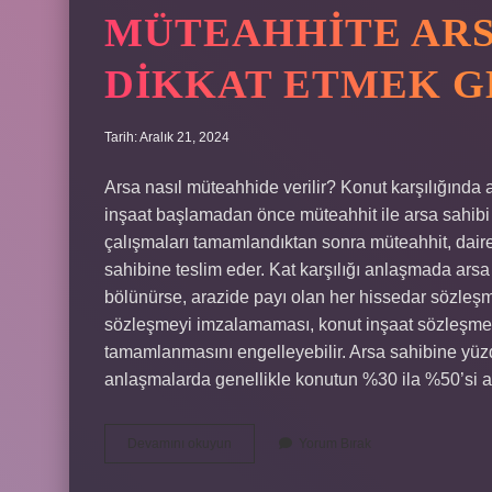
MÜTEAHHITE ARS
DIKKAT ETMEK G
Tarih: Aralık 21, 2024
Arsa nasıl müteahhide verilir? Konut karşılığında 
inşaat başlamadan önce müteahhit ile arsa sahibi 
çalışmaları tamamlandıktan sonra müteahhit, dair
sahibine teslim eder. Kat karşılığı anlaşmada arsa
bölünürse, arazide payı olan her hissedar sözleşme
sözleşmeyi imzalamaması, konut inşaat sözleşmesi
tamamlanmasını engelleyebilir. Arsa sahibine yüzde
anlaşmalarda genellikle konutun %30 ila %50’si a
Müteahhite
Devamını okuyun
Yorum Bırak
Arsa
Verirken