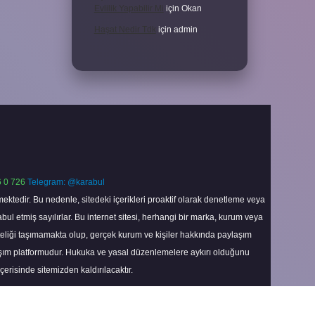
Evlilik Yapabilir Mi
için
Okan
Haşat Nedir Tdk
için
admin
 0 726
Telegram: @karabul
ektedir. Bu nedenle, sitedeki içerikleri proaktif olarak denetleme veya
 etmiş sayılırlar. Bu internet sitesi, herhangi bir marka, kurum veya
niteliği taşımamakta olup, gerçek kurum ve kişiler hakkında paylaşım
laşım platformudur. Hukuka ve yasal düzenlemelere aykırı olduğunu
içerisinde sitemizden kaldırılacaktır.
Scroll
to