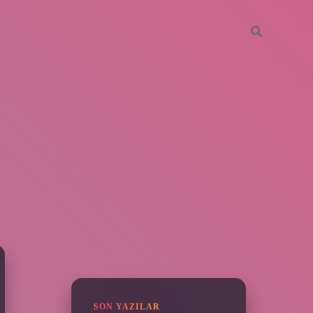
SIDEBAR
piabella
SON YAZILAR