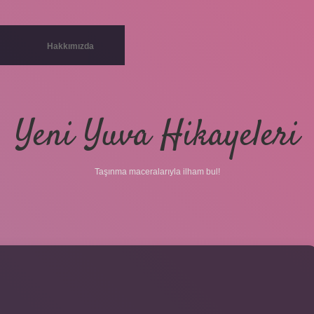
Hakkımızda
Yeni Yuva Hikayeleri
Taşınma maceralarıyla ilham bul!