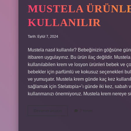
MUSTELA ÜRÜNLE
KULLANILIR
Tarih: Eylül 7, 2024
Mustela nasıl kullanılır? Bebeğinizin göğsüne g
itibaren uygulayınız. Bu ürün ilaç değildir. Mustel
kullanılabilen krem ​​ve losyon ürünleri bebek ve 
bebekler için parfümlü ve kokusuz seçenekleri buluna
ve yumuşatır. Mustela krem günde kaç kez kullanılı
sağlamak için Stelatopia+’ı günde iki kez, sabah 
kullanmanızı önermiyoruz. Mustela krem nereye 
Mustela
Devamını okuyun
2 Yorum
Ürünleri
Nasıl
Kullanılır