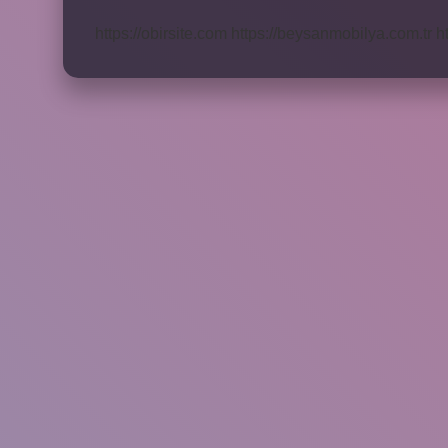
https://obirsite.com
https://beysanmobilya.com.tr
h