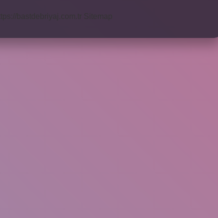
ttps://bastdebriyaj.com.tr
Sitemap