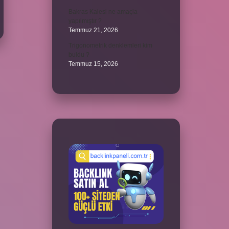
Bakras Kalesi ne amaçla
yapılmıştır ?
Temmuz 21, 2026
Trigonometrik denklemleri kim
buldu ?
Temmuz 15, 2026