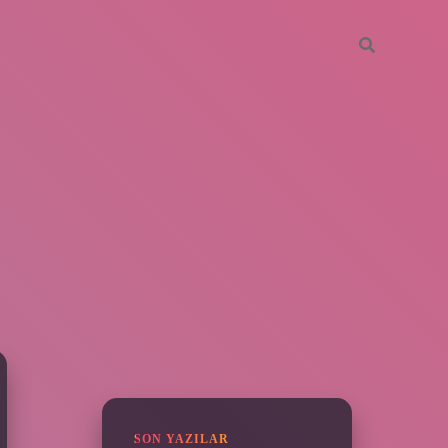
SIDEBAR
piabella
SON YAZILAR