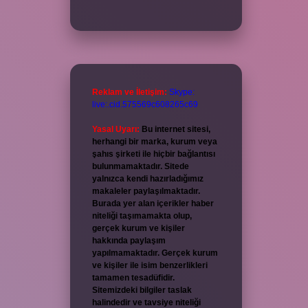
Reklam ve İletişim:
Skype:
live:.cid.575569c608265c69
Yasal Uyarı:
Bu internet sitesi,
herhangi bir marka, kurum veya
şahıs şirketi ile hiçbir bağlantısı
bulunmamaktadır. Sitede
yalnızca kendi hazırladığımız
makaleler paylaşılmaktadır.
Burada yer alan içerikler haber
niteliği taşımamakta olup,
gerçek kurum ve kişiler
hakkında paylaşım
yapılmamaktadır. Gerçek kurum
ve kişiler ile isim benzerlikleri
tamamen tesadüfidir.
Sitemizdeki bilgiler taslak
halindedir ve tavsiye niteliği