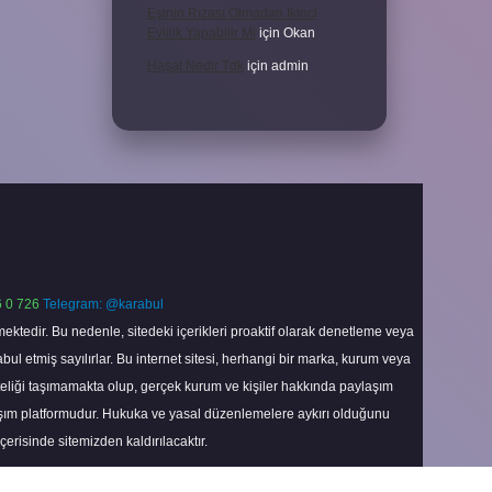
Eşinin Rızası Olmadan Ikinci
Evlilik Yapabilir Mi
için
Okan
Haşat Nedir Tdk
için
admin
 0 726
Telegram: @karabul
ektedir. Bu nedenle, sitedeki içerikleri proaktif olarak denetleme veya
 etmiş sayılırlar. Bu internet sitesi, herhangi bir marka, kurum veya
niteliği taşımamakta olup, gerçek kurum ve kişiler hakkında paylaşım
laşım platformudur. Hukuka ve yasal düzenlemelere aykırı olduğunu
içerisinde sitemizden kaldırılacaktır.
Scroll