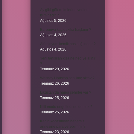
Ay gibi gök cisimlerine verilen
isim nedir ?
Ağustos 5, 2026
Barbunya kaç dakika haşlanır ?
Ağustos 4, 2026
Alüminyum kemik hastalığı nedir ?
Ağustos 4, 2026
Yeni tanışılan kıza ne hediye alınır
?
Temmuz 29, 2026
Whitney Houston sesi kaç oktav ?
Temmuz 26, 2026
Lazistan’da hangi şehirler var ?
Temmuz 25, 2026
Kilit modu engelledi ne demek ?
Temmuz 25, 2026
Kadın kocasından habersiz
annesine para verebilir mi ?
Temmuz 23, 2026