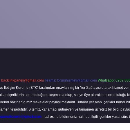
:
backlinkpaneli@gmail.com
Teams:
forumhizmeti@gmail.com
Whatsapp: 0262 606
ve İletişim Kurumu (BTK) tarafından onaylanmış bir Yer Sağlayıcı olarak hizmet verm
rı içeriklerin sorumluluğunu taşımakta olup, siteye üye olarak bu sorumluluğu kabul
a kendi hazırladığımız makaleler paylaşılmaktadır. Burada yer alan içerikler haber 
tamamen tesadüfidir. Sitemiz, kar amacı gütmeyen ve tamamen ücretsiz bir bilgi pay
nkpanelicomtr@gmail.com
adresine bildirmeniz halinde, ilgili içerikler yasal süre 