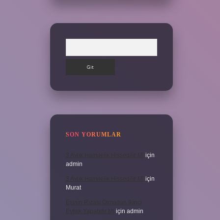
Arama
SON YORUMLAR
3 Aylık Hamilelik Hissedilir Mi
için
admin
3 Aylık Hamilelik Hissedilir Mi
için
Murat
Eşinin Rızası Olmadan Ikinci
Evlilik Yapabilir Mi
için
admin