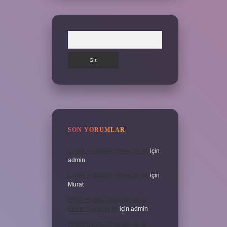
Arama
SON YORUMLAR
3 Aylık Hamilelik Hissedilir Mi
için
admin
3 Aylık Hamilelik Hissedilir Mi
için
Murat
Eşinin Rızası Olmadan Ikinci
Evlilik Yapabilir Mi
için
admin
Eşinin Rızası Olmadan Ikinci