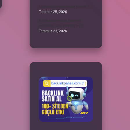
Kilit modu engelledi ne demek ?
Temmuz 25, 2026
Kadın kocasından habersiz
annesine para verebilir mi ?
Temmuz 23, 2026