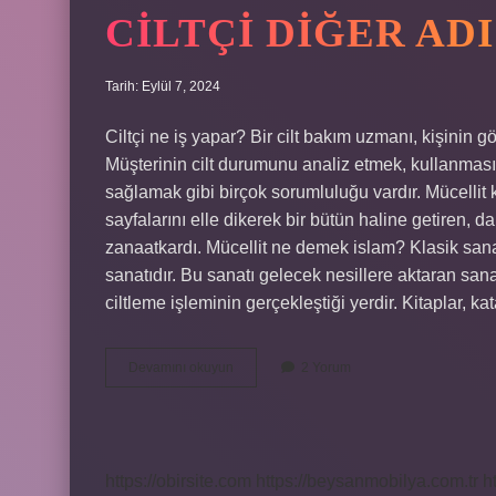
CILTÇI DIĞER AD
Tarih: Eylül 7, 2024
Ciltçi ne iş yapar? Bir cilt bakım uzmanı, kişinin 
Müşterinin cilt durumunu analiz etmek, kullanmas
sağlamak gibi birçok sorumluluğu vardır. Mücellit k
sayfalarını elle dikerek bir bütün haline getiren, d
zanaatkardı. Mücellit ne demek islam? Klasik sanatl
sanatıdır. Bu sanatı gelecek nesillere aktaran sanatç
ciltleme işleminin gerçekleştiği yerdir. Kitaplar, k
Ciltçi
Devamını okuyun
2 Yorum
Diğer
Adı
Nedir
https://obirsite.com
https://beysanmobilya.com.tr
h