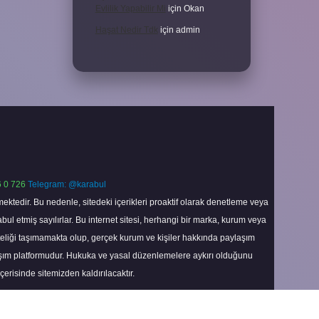
Evlilik Yapabilir Mi
için
Okan
Haşat Nedir Tdk
için
admin
 0 726
Telegram: @karabul
ektedir. Bu nedenle, sitedeki içerikleri proaktif olarak denetleme veya
 etmiş sayılırlar. Bu internet sitesi, herhangi bir marka, kurum veya
niteliği taşımamakta olup, gerçek kurum ve kişiler hakkında paylaşım
laşım platformudur. Hukuka ve yasal düzenlemelere aykırı olduğunu
içerisinde sitemizden kaldırılacaktır.
Scroll
to