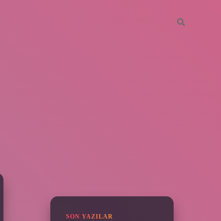
SIDEBAR
piabella
SON YAZILAR