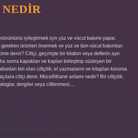
I NEDIR
görünümünü iyileştirmek için yüz ve vücut bakımı yapar.
ı gereken ürünleri önermek ve yüz ve tüm vücut bakımları
ime denir? Ciltçi, geçmişte bir kitabın veya defterin ayrı
aha sonra kapakları ve kapları birleştirip süsleyen bir
ardan biri olan ciltçilik; el yazmalarını ve kitapları koruma
ılara ciltçi denir. Mücellithane anlamı nedir? Bir ciltçilik,
ataloglar, dergiler veya ciltlenmesi…
ttps://bastdebriyaj.com.tr
Sitemap