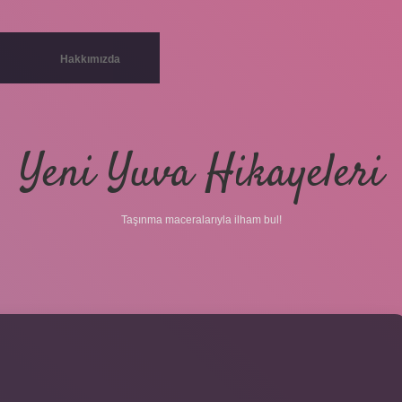
Hakkımızda
Yeni Yuva Hikayeleri
Taşınma maceralarıyla ilham bul!