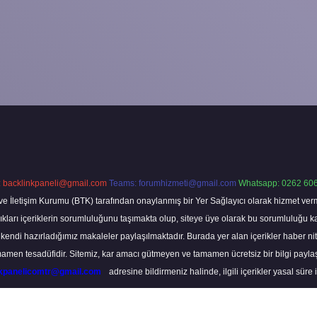
:
backlinkpaneli@gmail.com
Teams:
forumhizmeti@gmail.com
Whatsapp: 0262 606
ve İletişim Kurumu (BTK) tarafından onaylanmış bir Yer Sağlayıcı olarak hizmet verm
rı içeriklerin sorumluluğunu taşımakta olup, siteye üye olarak bu sorumluluğu kabul
a kendi hazırladığımız makaleler paylaşılmaktadır. Burada yer alan içerikler haber 
tamamen tesadüfidir. Sitemiz, kar amacı gütmeyen ve tamamen ücretsiz bir bilgi pay
nkpanelicomtr@gmail.com
adresine bildirmeniz halinde, ilgili içerikler yasal süre 