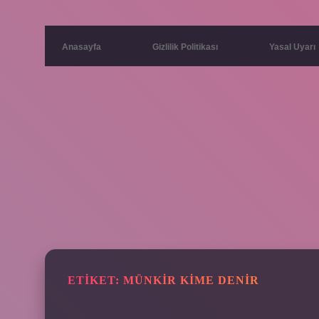
Anasayfa
Gizlilik Politikası
Yasal Uyarı
ETIKET:
MÜNKIR KIME DENIR