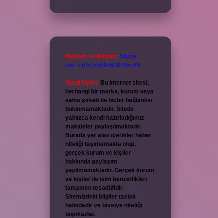
Reklam ve İletişim:
Skype:
live:.cid.575569c608265c69
Yasal Uyarı:
Bu internet sitesi,
herhangi bir marka, kurum veya
şahıs şirketi ile hiçbir bağlantısı
bulunmamaktadır. Sitede
yalnızca kendi hazırladığımız
makaleler paylaşılmaktadır.
Burada yer alan içerikler haber
niteliği taşımamakta olup,
gerçek kurum ve kişiler
hakkında paylaşım
yapılmamaktadır. Gerçek kurum
ve kişiler ile isim benzerlikleri
tamamen tesadüfidir.
Sitemizdeki bilgiler taslak
halindedir ve tavsiye niteliği
taşımazlar.