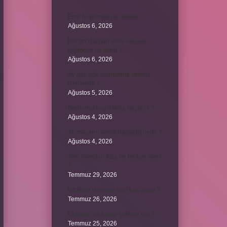
Emir buyurmak ne demek ?
Ağustos 6, 2026
Kur’an’ı baştan sona okuyup
bitirmeye ne denir ?
Ağustos 6, 2026
Ay gibi gök cisimlerine verilen
isim nedir ?
Ağustos 5, 2026
Barbunya kaç dakika haşlanır ?
Ağustos 4, 2026
Alüminyum kemik hastalığı nedir ?
Ağustos 4, 2026
Yeni tanışılan kıza ne hediye alınır
?
Temmuz 29, 2026
Whitney Houston sesi kaç oktav ?
Temmuz 26, 2026
Lazistan’da hangi şehirler var ?
Temmuz 25, 2026