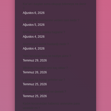
Kur’an’ı baştan sona okuyup bitirmeye ne denir
?
Ağustos 6, 2026
Ay gibi gök cisimlerine verilen isim nedir ?
Ağustos 5, 2026
Barbunya kaç dakika haşlanır ?
Ağustos 4, 2026
Alüminyum kemik hastalığı nedir ?
Ağustos 4, 2026
Yeni tanışılan kıza ne hediye alınır ?
Temmuz 29, 2026
Whitney Houston sesi kaç oktav ?
Temmuz 26, 2026
Lazistan’da hangi şehirler var ?
Temmuz 25, 2026
Kilit modu engelledi ne demek ?
Temmuz 25, 2026
Kadın kocasından habersiz annesine para
verebilir mi ?