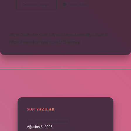
Farabide
Devamını okuyun
Yorum Bırak
Faal
Akıl
Ne
Demek
https://obirsite.com
https://beysanmobilya.com.tr
https://bastdebriyaj.com.tr
Sitemap
SIDEBAR
SON YAZILAR
Emir buyurmak ne demek ?
Ağustos 6, 2026