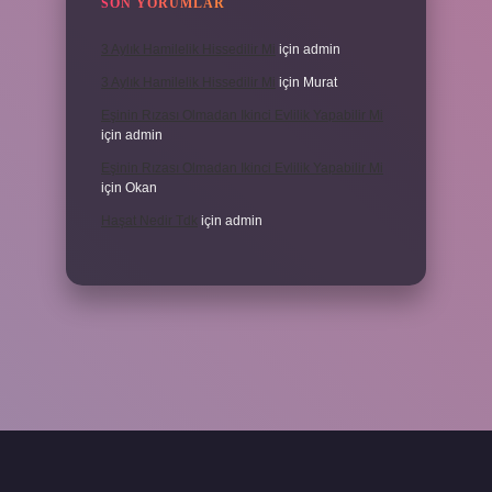
SON YORUMLAR
3 Aylık Hamilelik Hissedilir Mi
için
admin
3 Aylık Hamilelik Hissedilir Mi
için
Murat
Eşinin Rızası Olmadan Ikinci Evlilik Yapabilir Mi
için
admin
Eşinin Rızası Olmadan Ikinci Evlilik Yapabilir Mi
için
Okan
Haşat Nedir Tdk
için
admin
piabella