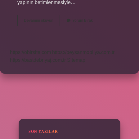
yapının betimlenmesiyle…
Metin
Devamını okuyun
Yorum Bırak
Yapısı
Bilgisi
Nedir
https://obirsite.com
https://beysanmobilya.com.tr
https://bastdebriyaj.com.tr
Sitemap
SIDEBAR
SON YAZILAR