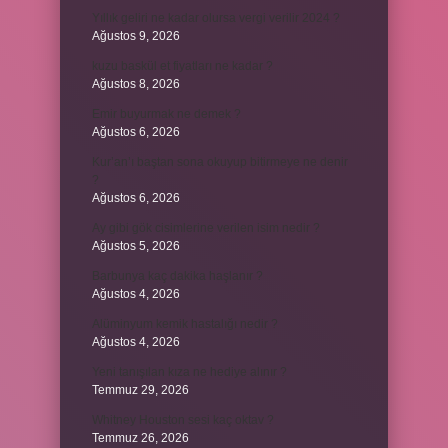
Yıllık geliri ne kadar olursa vergi verilir 2024 ?
Ağustos 9, 2026
kuzu baskül et fiyatları ne kadar ?
Ağustos 8, 2026
Emir buyurmak ne demek ?
Ağustos 6, 2026
Kur’an’ı baştan sona okuyup bitirmeye ne denir
?
Ağustos 6, 2026
Ay gibi gök cisimlerine verilen isim nedir ?
Ağustos 5, 2026
Barbunya kaç dakika haşlanır ?
Ağustos 4, 2026
Alüminyum kemik hastalığı nedir ?
Ağustos 4, 2026
Yeni tanışılan kıza ne hediye alınır ?
Temmuz 29, 2026
Whitney Houston sesi kaç oktav ?
Temmuz 26, 2026