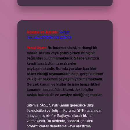
Reklam ve İletişim:
Skype:
live:.cid.575569c608265c69
Yasal Uyarı:
Bu internet sitesi, herhangi bir
marka, kurum veya şahıs şirketi ile hiçbir
bağlantısı bulunmamaktadır. Sitede yalnızca
kendi hazırladığımız makaleler
paylaşılmaktadır. Burada yer alan içerikler
haber niteliği taşımamakta olup, gerçek kurum
ve kişiler hakkında paylaşım yapılmamaktadır.
Gerçek kurum ve kişiler ile isim benzerlikleri
tamamen tesadüfidir. Sitemizdeki bilgiler
taslak halindedir ve tavsiye niteliği taşımazlar.
Sitemiz, 5651 Sayılı Kanun gereğince Bilgi
Teknolojileri ve İletişim Kurumu (BTK) tarafından
onaylanmış bir Yer Sağlayıcı olarak hizmet
vermektedir. Bu nedenle, sitedeki içerikleri
proaktif olarak denetleme veya araştırma