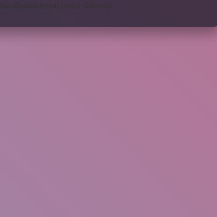
ttps://bastdebriyaj.com.tr
Sitemap