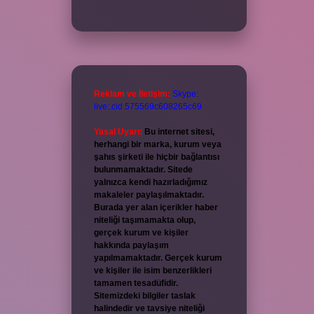
Reklam ve İletişim:
Skype:
live:.cid.575569c608265c69
Yasal Uyarı:
Bu internet sitesi,
herhangi bir marka, kurum veya
şahıs şirketi ile hiçbir bağlantısı
bulunmamaktadır. Sitede
yalnızca kendi hazırladığımız
makaleler paylaşılmaktadır.
Burada yer alan içerikler haber
niteliği taşımamakta olup,
gerçek kurum ve kişiler
hakkında paylaşım
yapılmamaktadır. Gerçek kurum
ve kişiler ile isim benzerlikleri
tamamen tesadüfidir.
Sitemizdeki bilgiler taslak
halindedir ve tavsiye niteliği