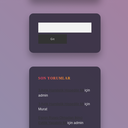
Arama
SON YORUMLAR
3 Aylık Hamilelik Hissedilir Mi
için
admin
3 Aylık Hamilelik Hissedilir Mi
için
Murat
Eşinin Rızası Olmadan Ikinci
Evlilik Yapabilir Mi
için
admin