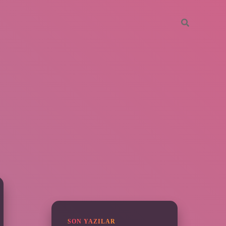
SIDEBAR
piabella
SON YAZILAR