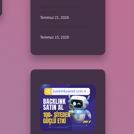
Bakras Kalesi ne amaçla
yapılmıştır ?
Temmuz 21, 2026
Trigonometrik denklemleri kim
buldu ?
Temmuz 15, 2026