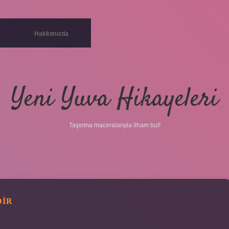
Hakkımızda
Yeni Yuva Hikayeleri
Taşınma maceralarıyla ilham bul!
DIR