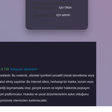
Eşinin Rızası Olmadan Ikinci
Evlilik Yapabilir Mi
için
Okan
Haşat Nedir Tdk
için
admin
 0 726
Telegram: @karabul
ektedir. Bu nedenle, sitedeki içerikleri proaktif olarak denetleme veya
 etmiş sayılırlar. Bu internet sitesi, herhangi bir marka, kurum veya
niteliği taşımamakta olup, gerçek kurum ve kişiler hakkında paylaşım
laşım platformudur. Hukuka ve yasal düzenlemelere aykırı olduğunu
içerisinde sitemizden kaldırılacaktır.
Scroll