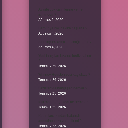
Ay gibi gök cisimlerine verilen
isim nedir ?
Ağustos 5, 2026
Barbunya kaç dakika haşlanır ?
Ağustos 4, 2026
Alüminyum kemik hastalığı nedir ?
Ağustos 4, 2026
Yeni tanışılan kıza ne hediye alınır
?
Temmuz 29, 2026
Whitney Houston sesi kaç oktav ?
Temmuz 26, 2026
Lazistan’da hangi şehirler var ?
Temmuz 25, 2026
Kilit modu engelledi ne demek ?
Temmuz 25, 2026
Kadın kocasından habersiz
annesine para verebilir mi ?
Temmuz 23, 2026