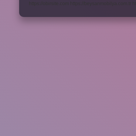
https://obirsite.com
https://beysanmobilya.com.tr
h