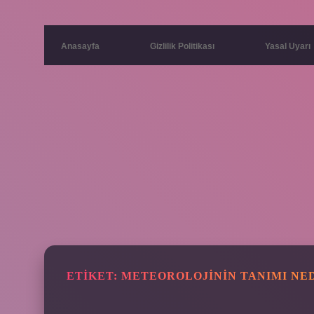
Anasayfa
Gizlilik Politikası
Yasal Uyarı
ETIKET:
METEOROLOJININ TANIMI NE