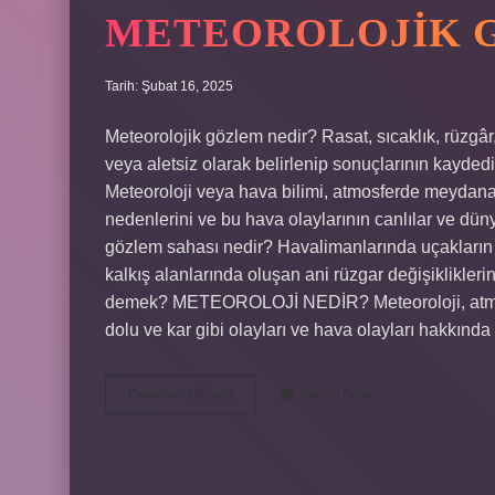
METEOROLOJIK 
Tarih: Şubat 16, 2025
Meteorolojik gözlem nedir? Rasat, sıcaklık, rüzgâr,
veya aletsiz olarak belirlenip sonuçlarının kayded
Meteoroloji veya hava bilimi, atmosferde meydana g
nedenlerini ve bu hava olaylarının canlılar ve düny
gözlem sahası nedir? Havalimanlarında uçakların in
kalkış alanlarında oluşan ani rüzgar değişikliklerin
demek? METEOROLOJİ NEDİR? Meteoroloji, atmosfe
dolu ve kar gibi olayları ve hava olayları hakkınd
Meteorolojik
Devamını okuyun
Yorum Bırak
Gözlem
Ne
Demek