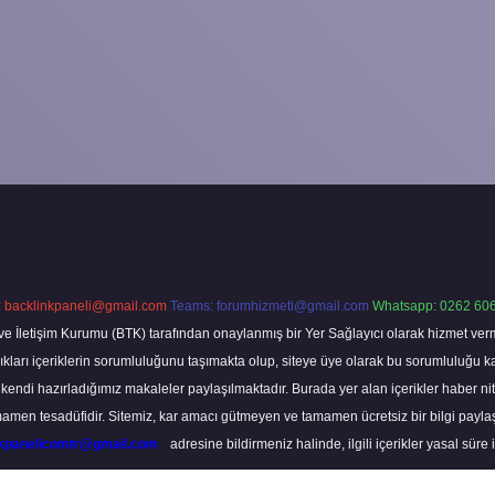
:
backlinkpaneli@gmail.com
Teams:
forumhizmeti@gmail.com
Whatsapp: 0262 606
ve İletişim Kurumu (BTK) tarafından onaylanmış bir Yer Sağlayıcı olarak hizmet verm
rı içeriklerin sorumluluğunu taşımakta olup, siteye üye olarak bu sorumluluğu kabul
a kendi hazırladığımız makaleler paylaşılmaktadır. Burada yer alan içerikler haber 
tamamen tesadüfidir. Sitemiz, kar amacı gütmeyen ve tamamen ücretsiz bir bilgi pay
nkpanelicomtr@gmail.com
adresine bildirmeniz halinde, ilgili içerikler yasal süre 