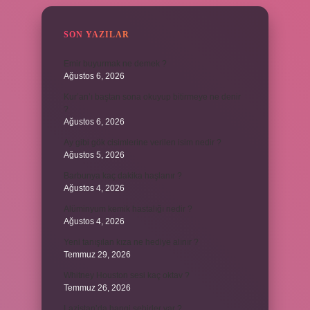
SON YAZILAR
Emir buyurmak ne demek ?
Ağustos 6, 2026
Kur’an’ı baştan sona okuyup bitirmeye ne denir
?
Ağustos 6, 2026
Ay gibi gök cisimlerine verilen isim nedir ?
Ağustos 5, 2026
Barbunya kaç dakika haşlanır ?
Ağustos 4, 2026
Alüminyum kemik hastalığı nedir ?
Ağustos 4, 2026
Yeni tanışılan kıza ne hediye alınır ?
Temmuz 29, 2026
Whitney Houston sesi kaç oktav ?
Temmuz 26, 2026
Lazistan’da hangi şehirler var ?