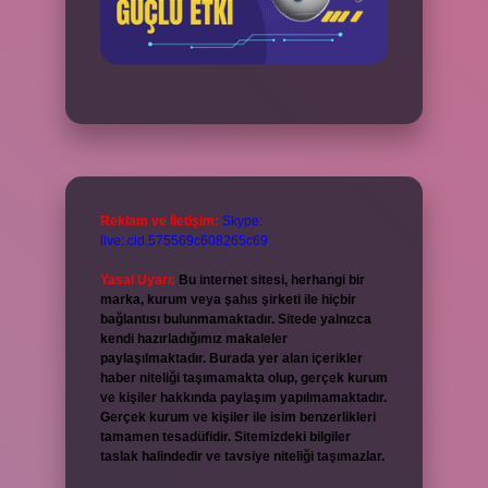
Reklam ve İletişim:
Skype:
live:.cid.575569c608265c69
Yasal Uyarı:
Bu internet sitesi, herhangi bir
marka, kurum veya şahıs şirketi ile hiçbir
bağlantısı bulunmamaktadır. Sitede yalnızca
kendi hazırladığımız makaleler
paylaşılmaktadır. Burada yer alan içerikler
haber niteliği taşımamakta olup, gerçek kurum
ve kişiler hakkında paylaşım yapılmamaktadır.
Gerçek kurum ve kişiler ile isim benzerlikleri
tamamen tesadüfidir. Sitemizdeki bilgiler
taslak halindedir ve tavsiye niteliği taşımazlar.