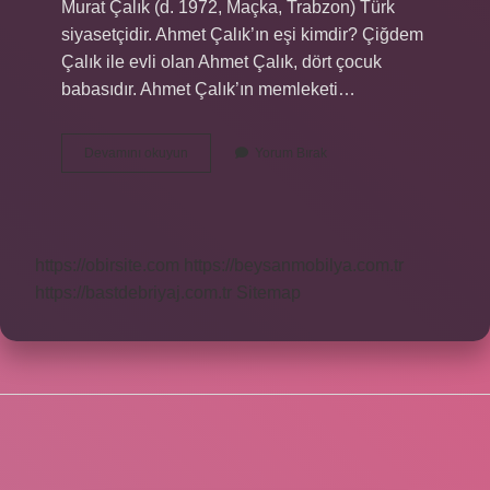
Murat Çalık (d. 1972, Maçka, Trabzon) Türk
siyasetçidir. Ahmet Çalık’ın eşi kimdir? Çiğdem
Çalık ile evli olan Ahmet Çalık, dört çocuk
babasıdır. Ahmet Çalık’ın memleketi…
Çalık
Devamını okuyun
Yorum Bırak
Holding
Sahibi
Nerelidir
https://obirsite.com
https://beysanmobilya.com.tr
https://bastdebriyaj.com.tr
Sitemap
SIDEBAR