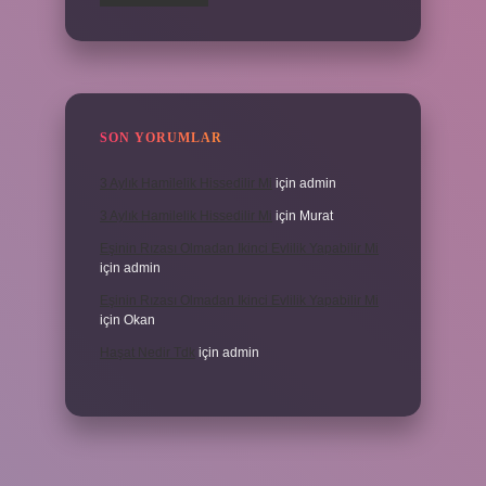
SON YORUMLAR
3 Aylık Hamilelik Hissedilir Mi
için
admin
3 Aylık Hamilelik Hissedilir Mi
için
Murat
Eşinin Rızası Olmadan Ikinci Evlilik Yapabilir Mi
için
admin
Eşinin Rızası Olmadan Ikinci Evlilik Yapabilir Mi
için
Okan
Haşat Nedir Tdk
için
admin